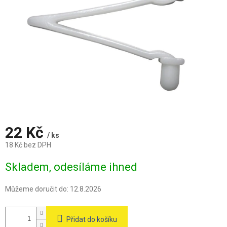
22 Kč
/ ks
18 Kč bez DPH
Měrná
Skladem, odesíláme ihned
cena:
Můžeme doručit do:
12.8.2026
Přidat do košíku