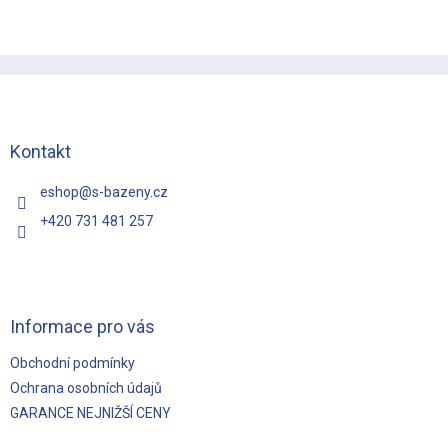
Z
á
p
a
t
Kontakt
í
eshop
@
s-bazeny.cz
+420 731 481 257
Informace pro vás
Obchodní podmínky
Ochrana osobních údajů
GARANCE NEJNIŽŠÍ CENY