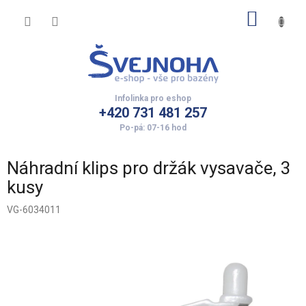
Přejít
NÁKUP
na
obsah
KOŠÍK
+420 731 481 257
Náhradní klips pro držák vysavače, 3
kusy
VG-6034011