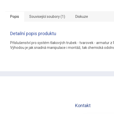
Popis
Související soubory (1)
Diskuze
Detailní popis produktu
Příslušenství pro systém tlakových trubek - tvarovek - armatur 
Výhodou je jak snadná manipulace i montáž, tak chemická odolnos
Z
á
p
a
t
í
Kontakt