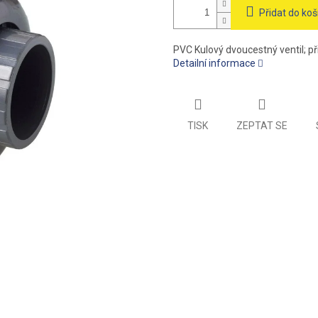
Přidat do koš
PVC Kulový dvoucestný ventil; při
Detailní informace
TISK
ZEPTAT SE