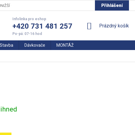
Přihlášení
NIŽŠÍ CENY
+420 731 481 257
NÁKUPNÍ
Prázdný košík
KOŠÍK
Stavba
Dávkovače
MONTÁŽ
 ihned