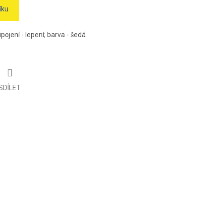
íku
pojení - lepení; barva - šedá
SDÍLET