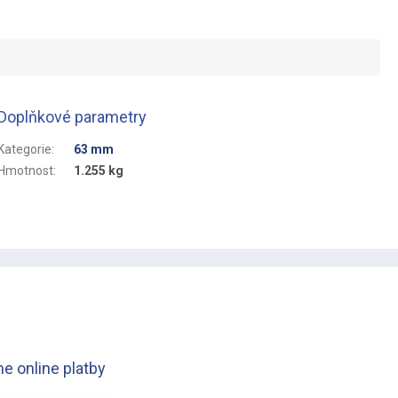
Doplňkové parametry
Kategorie
:
63 mm
Hmotnost
:
1.255 kg
e online platby