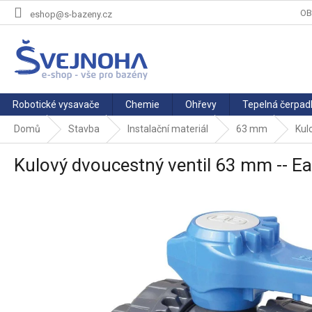
Přejít
OB
eshop@s-bazeny.cz
na
obsah
Robotické vysavače
Chemie
Ohřevy
Tepelná čerpad
Domů
Stavba
Instalační materiál
63 mm
Kul
Kulový dvoucestný ventil 63 mm -- Ea