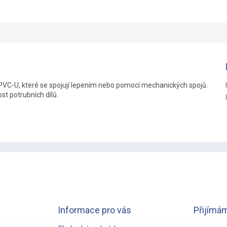
z PVC-U, které se spojují lepením nebo pomocí mechanických spojů.
t potrubních dílů.
Informace pro vás
Přijímám