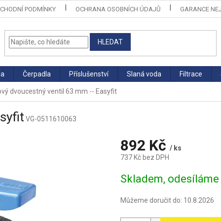
CHODNÍ PODMÍNKY
OCHRANA OSOBNÍCH ÚDAJŮ
GARANCE NEJ
HLEDAT
la
Čerpadla
Příslušenství
Slaná voda
Filtrace
ový dvoucestný ventil 63 mm -- Easyfit
syfit
VG-0511610063
892 Kč
/ ks
737 Kč bez DPH
Měrná
Skladem, odesíláme
cena:
Můžeme doručit do:
10.8.2026