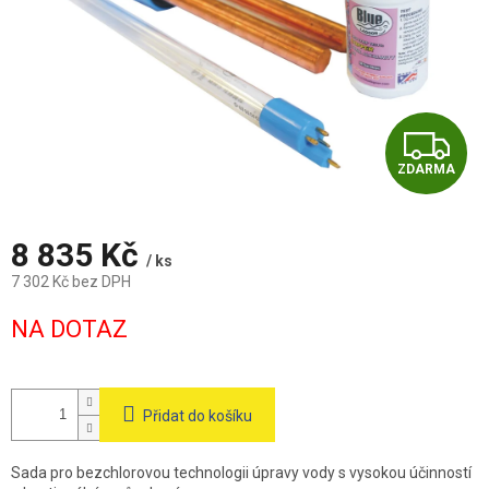
Z
ZDARMA
D
A
8 835 Kč
/ ks
R
7 302 Kč bez DPH
Měrná
M
NA DOTAZ
cena:
A
Přidat do košíku
Sada pro bezchlorovou technologii úpravy vody s vysokou účinností