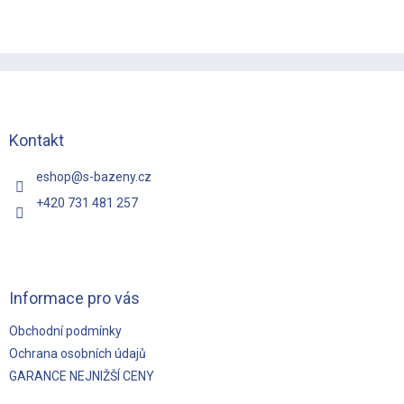
Z
á
p
a
t
Kontakt
í
eshop
@
s-bazeny.cz
+420 731 481 257
Informace pro vás
Obchodní podmínky
Ochrana osobních údajů
GARANCE NEJNIŽŠÍ CENY