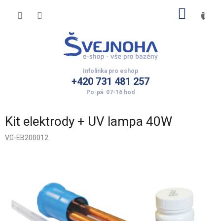
Přejít
NÁKUP
na
obsah
KOŠÍK
+420 731 481 257
Kit elektrody + UV lampa 40W
VG-EB200012