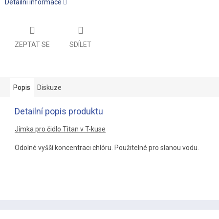
Detailní informace
ZEPTAT SE
SDÍLET
Popis
Diskuze
Detailní popis produktu
Jímka pro čidlo Titan v T-kuse
Odolné vyšší koncentraci chlóru. Použitelné pro slanou vodu.
Z
á