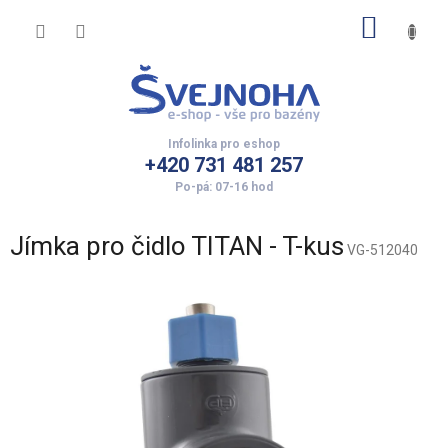
Přejít
NÁKUP
na
obsah
KOŠÍK
+420 731 481 257
Jímka pro čidlo TITAN - T-kus
VG-512040