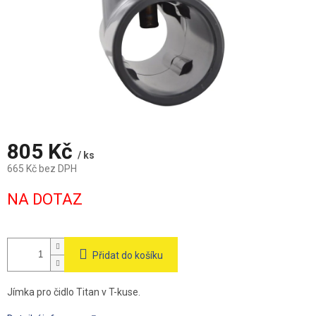
805 Kč
/ ks
665 Kč bez DPH
Měrná
NA DOTAZ
cena:
Přidat do košíku
Jímka pro čidlo Titan v T-kuse.