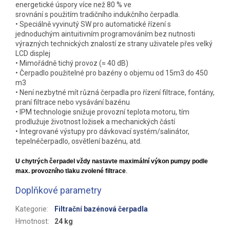
energetické úspory více než 80 % ve
srovnání s použitím tradičního indukčního čerpadla.
• Speciálně vyvinutý SW pro automatické řízení s
jednoduchým aintuitivním programováním bez nutnosti
výrazných technických znalostí ze strany uživatele přes velký
LCD displej
• Mimořádně tichý provoz (≈ 40 dB)
• Čerpadlo použitelné pro bazény o objemu od 15m3 do 450
m3
• Není nezbytné mít různá čerpadla pro řízení filtrace, fontány,
praní filtrace nebo vysávání bazénu
• IPM technologie snižuje provozní teplota motoru, tím
prodlužuje životnost ložisek a mechanických částí
• Integrované výstupy pro dávkovací systém/salinátor,
tepelnéčerpadlo, osvětlení bazénu, atd.
U chytrých čerpadel vždy nastavte maximální výkon pumpy podle
max. provozního tlaku zvolené filtrace
.
Doplňkové parametry
Kategorie
:
Filtrační bazénová čerpadla
Hmotnost
:
24 kg