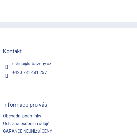
Z
á
p
a
t
Kontakt
í
eshop
@
s-bazeny.cz
+420 731 481 257
Informace pro vás
Obchodní podmínky
Ochrana osobních údajů
GARANCE NEJNIŽŠÍ CENY