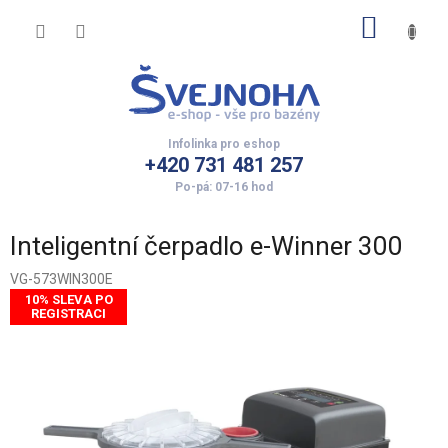
Přejít
NÁKUP
na
obsah
KOŠÍK
+420 731 481 257
Inteligentní čerpadlo e-Winner 300
VG-573WIN300E
10% SLEVA PO
REGISTRACI