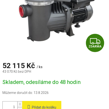
Z
ZDARMA
D
A
52 115 Kč
/ ks
R
43 070 Kč bez DPH
Měrná
M
Skladem, odesíláme do 48 hodin
cena:
A
Můžeme doručit do:
13.8.2026
Přidat do košíku