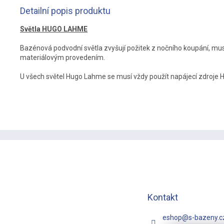
Detailní popis produktu
Světla HUGO LAHME
Bazénová podvodní světla zvyšují požitek z nočního koupání, musí
materiálovým provedením.
U všech světel Hugo Lahme se musí vždy použít napájecí zdroje
Z
á
p
a
t
í
Kontakt
eshop
@
s-bazeny.c