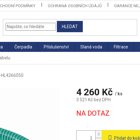
CHODNÍ PODMÍNKY
OCHRANA OSOBNÍCH ÚDAJŮ
GARANCE NEJ
HLEDAT
la
Čerpadla
Příslušenství
Slaná voda
Filtrace
kabelu
-HL4266050
4 260 Kč
/ ks
3 521 Kč bez DPH
Měrná
NA DOTAZ
cena:
Přidat do koš