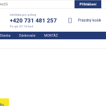
Přihlášení
NIŽŠÍ CENY
+420 731 481 257
NÁKUPNÍ
Prázdný košík
KOŠÍK
Stavba
Dávkovače
MONTÁŽ
íku