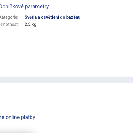
Doplňkové parametry
Kategorie
:
Světla a osvětlení do bazénu
Hmotnost
:
2.5 kg
e online platby