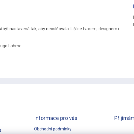
R
M
 být nastavená tak, aby neoslňovala. Liší se tvarem, designem i
A
 Hugo Lahme.
Informace pro vás
Přijímám
Obchodní podmínky
z