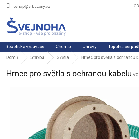
Přejít
OB
eshop@s-bazeny.cz
na
obsah
Robotické vysavače
Chemie
Ohřevy
Tepelná čerpad
Domů
Stavba
Světla
Hrnec pro světla s ochranou 
Hrnec pro světla s ochranou kabelu
VG