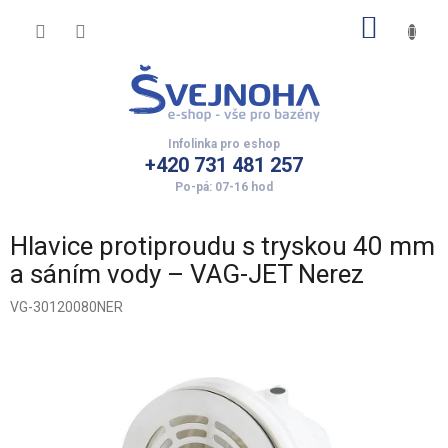
Přejít
NÁKUP
na
obsah
KOŠÍK
+420 731 481 257
Hlavice protiproudu s tryskou 40 mm
a sáním vody – VAG-JET Nerez
VG-30120080NER