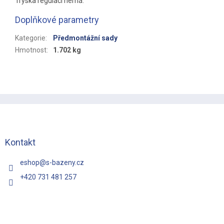
Tryska regulaci nemá.
Doplňkové parametry
Kategorie
:
Předmontážní sady
Hmotnost
:
1.702 kg
Z
á
p
a
t
Kontakt
í
eshop
@
s-bazeny.cz
+420 731 481 257