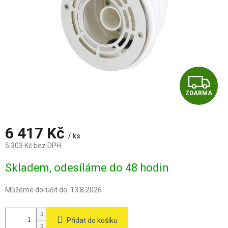
Z
ZDARMA
D
A
6 417 Kč
/ ks
R
5 303 Kč bez DPH
Měrná
M
Skladem, odesíláme do 48 hodin
cena:
A
Můžeme doručit do:
13.8.2026
Přidat do košíku