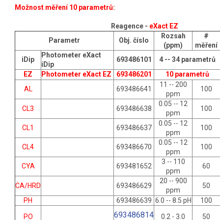
Možnost měření 10 parametrů:
Reagence -
eXact EZ
Rozsah
#
Parametr
Obj. číslo
(ppm)
měření
Photometer eXact
iDip
693486101
4 -- 34 parametrů
iDip
EZ
Photometer eXact EZ
693486201
10 parametrů
11 -- 200
AL
693486641
100
ppm
0.05 -- 12
CL3
693486638
100
ppm
0.05 -- 12
CL1
693486637
100
ppm
0.05 -- 12
CL4
693486670
100
ppm
3 -- 110
CYA
693481652
60
ppm
20 -- 900
CA/HRD
693486629
50
ppm
PH
693486639
6.0 -- 8.5 pH
100
693486814
PO
0.2 - 3.0
50