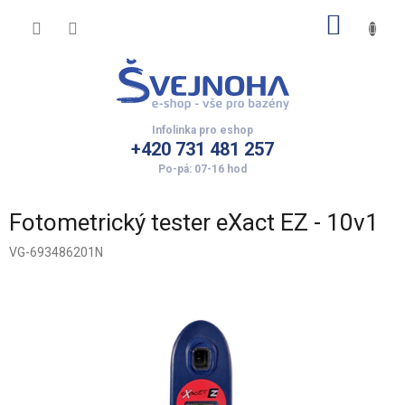
Přejít
NÁKUP
na
obsah
KOŠÍK
+420 731 481 257
Fotometrický tester eXact EZ - 10v1
VG-693486201N