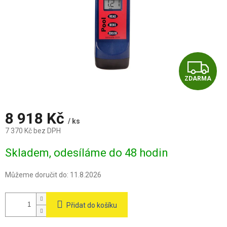
Z
ZDARMA
D
A
8 918 Kč
/ ks
R
7 370 Kč bez DPH
Měrná
M
Skladem, odesíláme do 48 hodin
cena:
A
Můžeme doručit do:
11.8.2026
Přidat do košíku