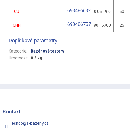
693486632
CU
0.06 - 9.0
50
693486757
CHH
80 - 6700
25
Doplňkové parametry
Kategorie
:
Bazénové testery
Hmotnost
:
0.3 kg
Z
á
p
a
t
Kontakt
í
eshop
@
s-bazeny.cz