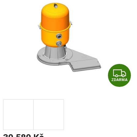
Z
ZDARMA
D
A
R
M