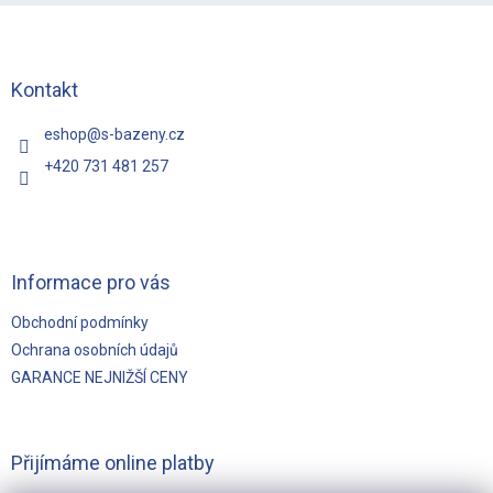
á
p
a
t
Kontakt
í
eshop
@
s-bazeny.cz
+420 731 481 257
Informace pro vás
Obchodní podmínky
Ochrana osobních údajů
GARANCE NEJNIŽŠÍ CENY
Přijímáme online platby