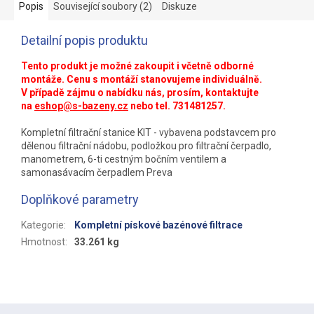
Popis
Související soubory (2)
Diskuze
Detailní popis produktu
Tento produkt je možné zakoupit i včetně odborné
montáže. Cenu s montáží stanovujeme individuálně.
V případě zájmu o nabídku nás, prosím, kontaktujte
na
eshop@s-bazeny.cz
nebo tel. 731481257.
Kompletní filtrační stanice KIT - vybavena podstavcem pro
dělenou filtrační nádobu, podložkou pro filtrační čerpadlo,
manometrem, 6-ti cestným bočním ventilem a
samonasávacím čerpadlem Preva
Doplňkové parametry
Kategorie
:
Kompletní pískové bazénové filtrace
Hmotnost
:
33.261 kg
Z