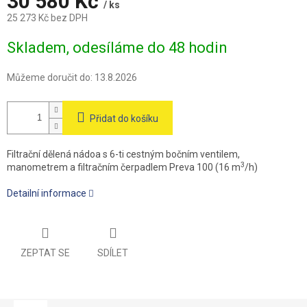
A
30 580 Kč
/ ks
25 273 Kč bez DPH
Měrná
Skladem, odesíláme do 48 hodin
cena:
Můžeme doručit do:
13.8.2026
Přidat do košíku
Filtrační dělená nádoa s 6-ti cestným bočním ventilem,
3
manometrem a filtračním čerpadlem Preva 100 (16 m
/h)
Detailní informace
ZEPTAT SE
SDÍLET