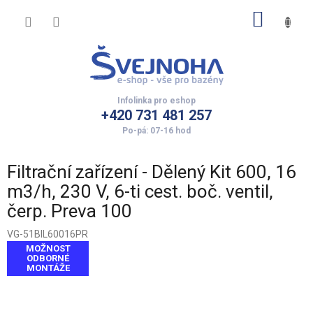
Přejít
NÁKUP
na
obsah
KOŠÍK
+420 731 481 257
Filtrační zařízení - Dělený Kit 600, 16
m3/h, 230 V, 6-ti cest. boč. ventil,
čerp. Preva 100
VG-51BIL60016PR
MOŽNOST
ODBORNÉ
MONTÁŽE