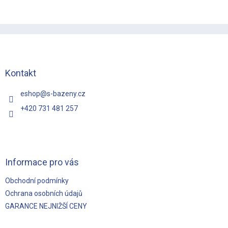
Z
á
p
a
t
Kontakt
í
eshop
@
s-bazeny.cz
+420 731 481 257
Informace pro vás
Obchodní podmínky
Ochrana osobních údajů
GARANCE NEJNIŽŠÍ CENY