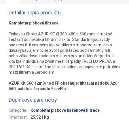
Detailní popis produktu
Kompletní písková filtrace
Pískovou filtraci AZUR KIT Ø 380, 480 a 560 mm je možné
sestavit do několika filtračních kitů. Standartně jsou vždy
osazeny 6-ti cestným top-ventilem s manometrem. Jako
další výbavu je možné zvolit podstavec pod samotný filtr
nebo základovou paletu s místem pro umístění čerpadla. U
kitů lze individuálně zvolit mezi čerpadly FREEFLO, PREVA a
BETTAR. Dále je možné filtraci doplnit propojovacím potrubím
mezi filtrem a čerpadlem.
AZUR Kit 560 12m3/hod FF obsahuje: filtrační nádobu Azur
560, paletu a čerpadlo FreeFlo.
Doplňkové parametry
Kategorie
:
Kompletní pískové bazénové filtrace
Hmotnost
:
25.521 kg