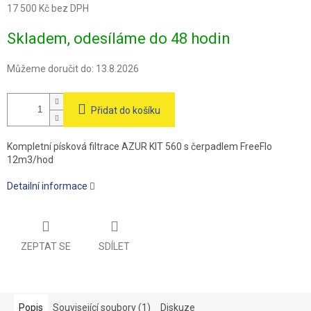
17 500 Kč bez DPH
Měrná
Skladem, odesíláme do 48 hodin
cena:
Můžeme doručit do:
13.8.2026
Přidat do košíku
Kompletní písková filtrace AZUR KIT 560 s čerpadlem FreeFlo
12m3/hod
Detailní informace
ZEPTAT SE
SDÍLET
Popis
Související soubory (1)
Diskuze