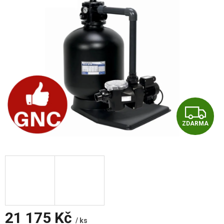
Z
ZDARMA
D
A
R
M
A
21 175 Kč
/ ks