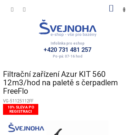
Přejít
NÁKUP
na
obsah
KOŠÍK
+420 731 481 257
Filtrační zařízení Azur KIT 560
12m3/hod na paletě s čerpadlem
FreeFlo
VG-51125112FF
10% SLEVA PO
REGISTRACI