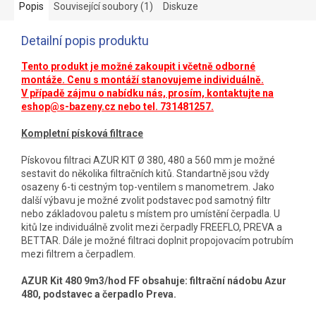
Popis
Související soubory (1)
Diskuze
Detailní popis produktu
Tento produkt je možné zakoupit i včetně odborné
montáže. Cenu s montáží stanovujeme individuálně.
V případě zájmu o nabídku nás, prosím, kontaktujte na
eshop@s-bazeny.cz
nebo tel. 731481257.
Kompletní písková filtrace
Pískovou filtraci AZUR KIT Ø 380, 480 a 560 mm je možné
sestavit do několika filtračních kitů. Standartně jsou vždy
osazeny 6-ti cestným top-ventilem s manometrem. Jako
další výbavu je možné zvolit podstavec pod samotný filtr
nebo základovou paletu s místem pro umístění čerpadla. U
kitů lze individuálně zvolit mezi čerpadly FREEFLO, PREVA a
BETTAR. Dále je možné filtraci doplnit propojovacím potrubím
mezi filtrem a čerpadlem.
AZUR Kit 480 9m3/hod FF obsahuje: filtrační nádobu Azur
480, podstavec a čerpadlo Preva.