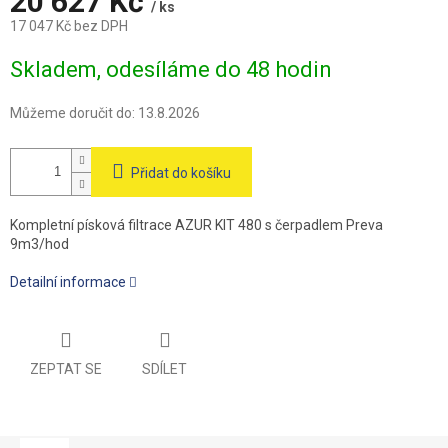
A
20 627 Kč
/ ks
17 047 Kč bez DPH
Měrná
Skladem, odesíláme do 48 hodin
cena:
Můžeme doručit do:
13.8.2026
Přidat do košíku
Kompletní písková filtrace AZUR KIT 480 s čerpadlem Preva
9m3/hod
Detailní informace
ZEPTAT SE
SDÍLET