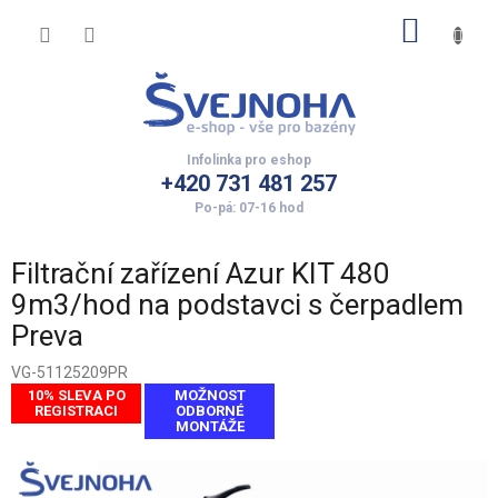
Přejít
NÁKUP
na
obsah
KOŠÍK
+420 731 481 257
Filtrační zařízení Azur KIT 480
9m3/hod na podstavci s čerpadlem
Preva
VG-51125209PR
10% SLEVA PO
MOŽNOST
REGISTRACI
ODBORNÉ
MONTÁŽE