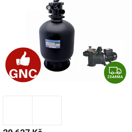
Z
ZDARMA
D
A
R
M