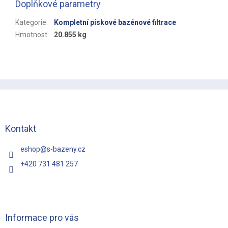
Doplňkové parametry
Kategorie
:
Kompletní pískové bazénové filtrace
Hmotnost
:
20.855 kg
Z
á
p
a
t
Kontakt
í
eshop
@
s-bazeny.cz
+420 731 481 257
Informace pro vás