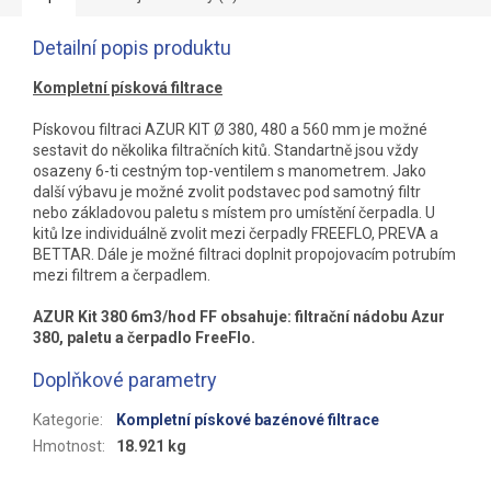
Detailní popis produktu
Kompletní písková filtrace
Pískovou filtraci AZUR KIT Ø 380, 480 a 560 mm je možné
sestavit do několika filtračních kitů. Standartně jsou vždy
osazeny 6-ti cestným top-ventilem s manometrem. Jako
další výbavu je možné zvolit podstavec pod samotný filtr
nebo základovou paletu s místem pro umístění čerpadla. U
kitů lze individuálně zvolit mezi čerpadly FREEFLO, PREVA a
BETTAR. Dále je možné filtraci doplnit propojovacím potrubím
mezi filtrem a čerpadlem.
AZUR Kit 380 6m3/hod FF obsahuje: filtrační nádobu Azur
380, paletu a čerpadlo FreeFlo.
Doplňkové parametry
Kategorie
:
Kompletní pískové bazénové filtrace
Hmotnost
:
18.921 kg