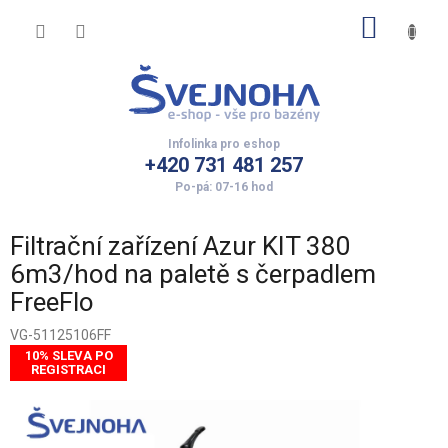
Přejít
NÁKUP
na
obsah
KOŠÍK
+420 731 481 257
Filtrační zařízení Azur KIT 380
6m3/hod na paletě s čerpadlem
FreeFlo
VG-51125106FF
10% SLEVA PO
REGISTRACI