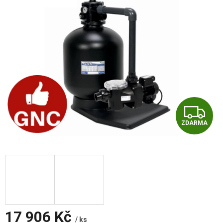
Z
ZDARMA
D
A
R
M
A
17 906 Kč
/ ks