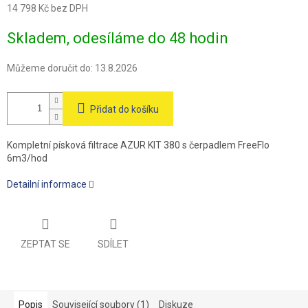
14 798 Kč bez DPH
Měrná
Skladem, odesíláme do 48 hodin
cena:
Můžeme doručit do:
13.8.2026
Přidat do košíku
Kompletní písková filtrace AZUR KIT 380 s čerpadlem FreeFlo
6m3/hod
Detailní informace
ZEPTAT SE
SDÍLET
Popis
Související soubory (1)
Diskuze