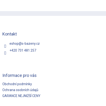
Z
á
p
a
t
Kontakt
í
eshop
@
s-bazeny.cz
+420 731 481 257
Informace pro vás
Obchodní podmínky
Ochrana osobních údajů
GARANCE NEJNIŽŠÍ CENY