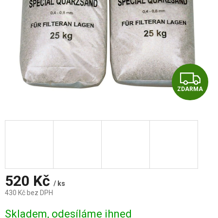
Z
ZDARMA
D
A
R
M
A
520 Kč
/ ks
430 Kč bez DPH
Měrná
Skladem, odesíláme ihned
cena: