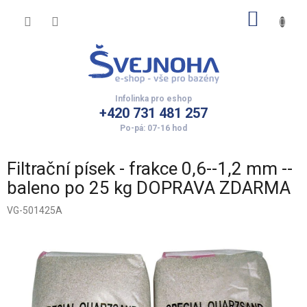
Přejít
NÁKUP
na
obsah
KOŠÍK
+420 731 481 257
Filtrační písek - frakce 0,6--1,2 mm --
baleno po 25 kg DOPRAVA ZDARMA
VG-501425A