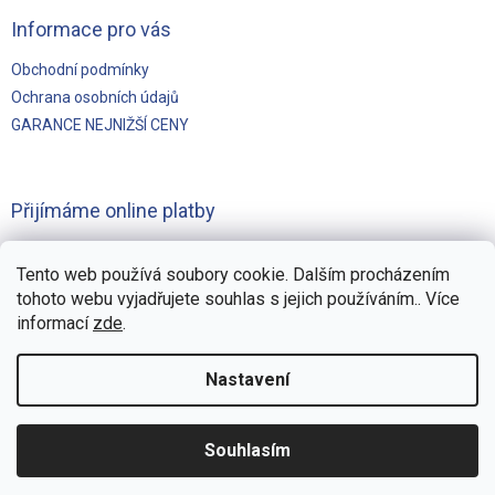
Informace pro vás
Obchodní podmínky
Ochrana osobních údajů
GARANCE NEJNIŽŠÍ CENY
Přijímáme online platby
Tento web používá soubory cookie. Dalším procházením
tohoto webu vyjadřujete souhlas s jejich používáním.. Více
informací
zde
.
Vytvořilo
Pohání Shoptet
Nastavení
Copyright 2026
Švejnoha Bazény Eshop
. Všechna práva
Souhlasím
vyhrazena.