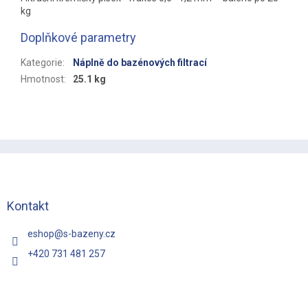
kg
Doplňkové parametry
Kategorie
:
Náplně do bazénových filtrací
Hmotnost
:
25.1 kg
Z
á
p
a
t
Kontakt
í
eshop
@
s-bazeny.cz
+420 731 481 257