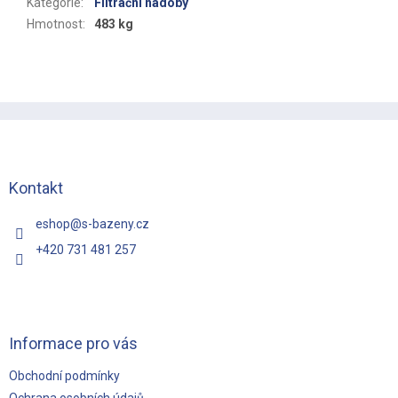
Kategorie
:
Filtrační nádoby
Hmotnost
:
483 kg
Z
á
p
a
t
Kontakt
í
eshop
@
s-bazeny.cz
+420 731 481 257
Informace pro vás
Obchodní podmínky