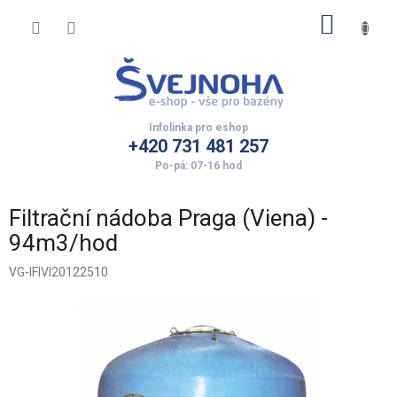
Přejít
NÁKUP
na
obsah
KOŠÍK
+420 731 481 257
Filtrační nádoba Praga (Viena) -
94m3/hod
VG-IFIVI20122510