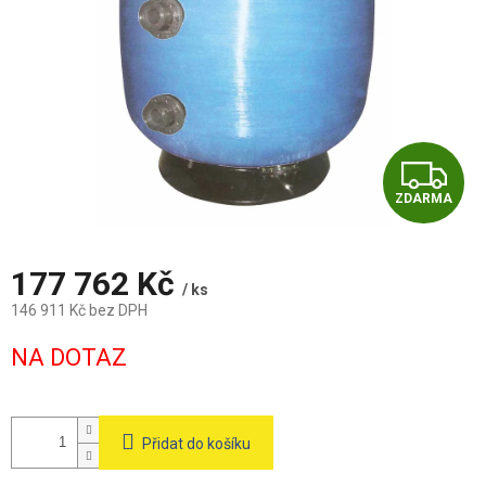
Z
ZDARMA
D
A
177 762 Kč
/ ks
R
146 911 Kč bez DPH
Měrná
M
NA DOTAZ
cena:
A
Přidat do košíku