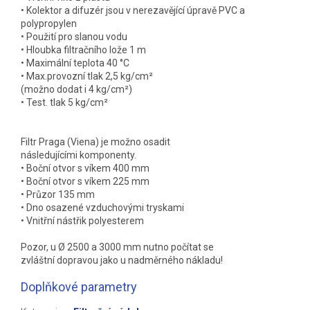
• Kolektor a difuzér jsou v nerezavějící úpravě PVC a
polypropylen
• Použití pro slanou vodu
• Hloubka filtračního lože 1 m
• Maximální teplota 40 °C
• Max.provozní tlak 2,5 kg/cm²
(možno dodat i 4 kg/cm²)
• Test. tlak 5 kg/cm²
Filtr Praga (Viena) je možno osadit
následujícími komponenty.
• Boční otvor s víkem 400 mm
• Boční otvor s víkem 225 mm
• Průzor 135 mm
• Dno osazené vzduchovými tryskami
• Vnitřní nástřik polyesterem
Pozor, u Ø 2500 a 3000 mm nutno počítat se
zvláštní dopravou jako u nadměrného nákladu!
Doplňkové parametry