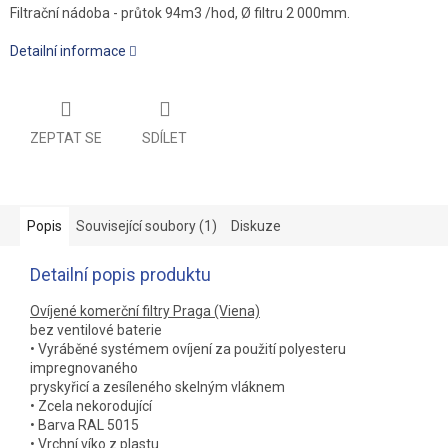
Filtrační nádoba - průtok 94m3 /hod, Ø filtru 2 000mm.
Detailní informace
ZEPTAT SE
SDÍLET
Popis
Související soubory (1)
Diskuze
Detailní popis produktu
Ovíjené komerční filtry Praga (Viena)
bez ventilové baterie
• Vyráběné systémem ovíjení za použití polyesteru
impregnovaného
pryskyřicí a zesíleného skelným vláknem
• Zcela nekorodující
• Barva RAL 5015
• Vrchní víko z plastu