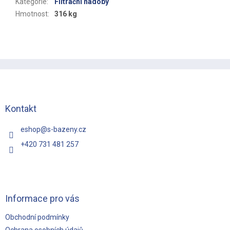
Kategorie
:
Filtrační nádoby
Hmotnost
:
316 kg
Z
á
p
a
t
Kontakt
í
eshop
@
s-bazeny.cz
+420 731 481 257
Informace pro vás
Obchodní podmínky