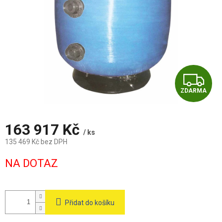
Z
ZDARMA
D
A
163 917 Kč
/ ks
R
135 469 Kč bez DPH
Měrná
M
NA DOTAZ
cena:
A
Přidat do košíku