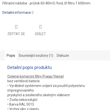
Filtrační nádoba - průtok 60-80m3 /hod, Ø filtru 1 600mm.
Detailní informace
ZEPTAT SE
SDÍLET
Popis
Související soubory (1)
Diskuze
Detailní popis produktu
Ovíjené komerční filtry Praga (Viena)
bez ventilové baterie
• Vyráběné systémem ovíjení za použití polyesteru
impregnovaného
pryskyřicí a zesíleného skelným vláknem
• Zcela nekorodující
• Barva RAL 5015
• Vrchní víko z plastu