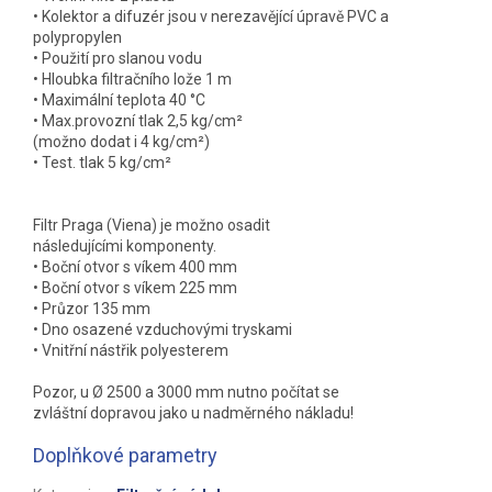
• Kolektor a difuzér jsou v nerezavějící úpravě PVC a
polypropylen
• Použití pro slanou vodu
• Hloubka filtračního lože 1 m
• Maximální teplota 40 °C
• Max.provozní tlak 2,5 kg/cm²
(možno dodat i 4 kg/cm²)
• Test. tlak 5 kg/cm²
Filtr Praga (Viena) je možno osadit
následujícími komponenty.
• Boční otvor s víkem 400 mm
• Boční otvor s víkem 225 mm
• Průzor 135 mm
• Dno osazené vzduchovými tryskami
• Vnitřní nástřik polyesterem
Pozor, u Ø 2500 a 3000 mm nutno počítat se
zvláštní dopravou jako u nadměrného nákladu!
Doplňkové parametry