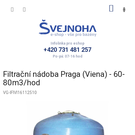
Přejít
NÁKUP
na
obsah
KOŠÍK
+420 731 481 257
Filtrační nádoba Praga (Viena) - 60-
80m3/hod
VG-IFIVI16112510