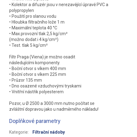
• Kolektor a difuzér jsou v nerezavějící úpravě PVC a
polypropylen
• Použití pro slanou vodu
• Hloubka filtračního lože 1 m
• Maximální teplota 40 °C
• Max.provozní tlak 2,5 kg/cm²
(možno dodat i 4 kg/cm²)
• Test. tlak 5 kg/cm²
Filtr Praga (Viena) je možno osadit
následujícími komponenty.
• Boční otvor s víkem 400 mm
• Boční otvor s víkem 225 mm
• Průzor 135 mm
• Dno osazené vzduchovými tryskami
• Vnitřní nástřik polyesterem
Pozor, u Ø 2500 a 3000 mm nutno počítat se
zvláštní dopravou jako u nadměrného nákladu!
Doplňkové parametry
Kategorie
:
Filtrační nádoby