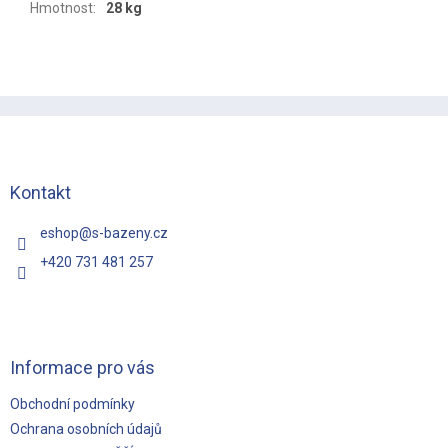
Hmotnost
:
28 kg
Z
á
p
a
t
Kontakt
í
eshop
@
s-bazeny.cz
+420 731 481 257
Informace pro vás
Obchodní podmínky
Ochrana osobních údajů