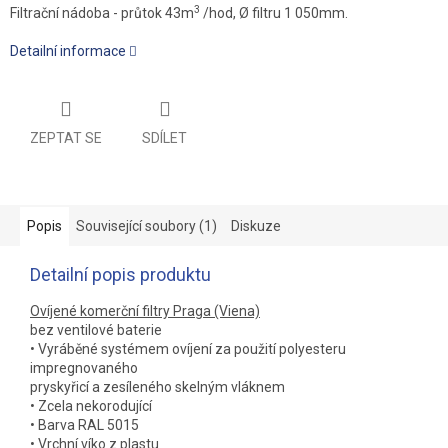
3
Filtrační nádoba - průtok 43m
/hod, Ø filtru 1 050mm.
Detailní informace
ZEPTAT SE
SDÍLET
Popis
Související soubory (1)
Diskuze
Detailní popis produktu
Ovíjené komerční filtry Praga (Viena)
bez ventilové baterie
• Vyráběné systémem ovíjení za použití polyesteru
impregnovaného
pryskyřicí a zesíleného skelným vláknem
• Zcela nekorodující
• Barva RAL 5015
• Vrchní víko z plastu