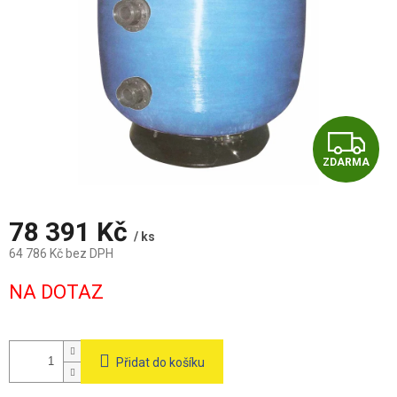
Z
ZDARMA
D
A
78 391 Kč
/ ks
R
64 786 Kč bez DPH
Měrná
M
NA DOTAZ
cena:
A
Přidat do košíku