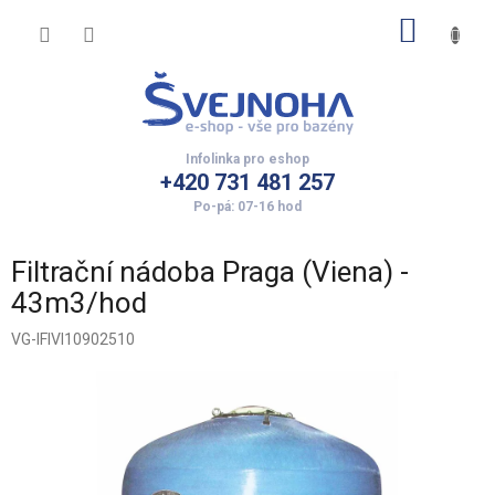
Přejít
NÁKUP
na
obsah
KOŠÍK
+420 731 481 257
Filtrační nádoba Praga (Viena) -
43m3/hod
VG-IFIVI10902510