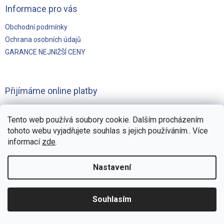
Informace pro vás
Obchodní podmínky
Ochrana osobních údajů
GARANCE NEJNIŽŠÍ CENY
Přijímáme online platby
Tento web používá soubory cookie. Dalším procházením
tohoto webu vyjadřujete souhlas s jejich používáním.. Více
informací
zde
.
Vytvořilo
Pohání Shoptet
Nastavení
Copyright 2026
Švejnoha Bazény Eshop
. Všechna práva
Souhlasím
vyhrazena.