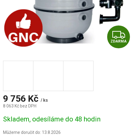
Z
ZDARMA
D
A
R
M
A
9 756 Kč
/ ks
8 063 Kč bez DPH
Měrná
Skladem, odesíláme do 48 hodin
cena:
Můžeme doručit do:
13.8.2026