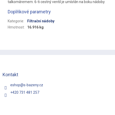
talkoměremem. 6-ti cestný ventil je umístěn na boku nádoby.
Doplňkové parametry
Kategorie
:
Filtrační nádoby
Hmotnost
:
16.916 kg
Z
á
p
a
t
Kontakt
í
eshop
@
s-bazeny.cz
+420 731 481 257