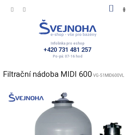
Přejít
NÁKUP
na
obsah
KOŠÍK
+420 731 481 257
Filtrační nádoba MIDI 600
VG-51MID600VL