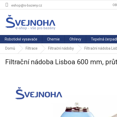
Přejít
OB
eshop@s-bazeny.cz
na
obsah
Robotické vysavače
Chemie
Ohřevy
Tepelná čerpad
Domů
Filtrace
Filtrační nádoby
Filtrační nádoba Li
Filtrační nádoba Lisboa 600 mm, průt