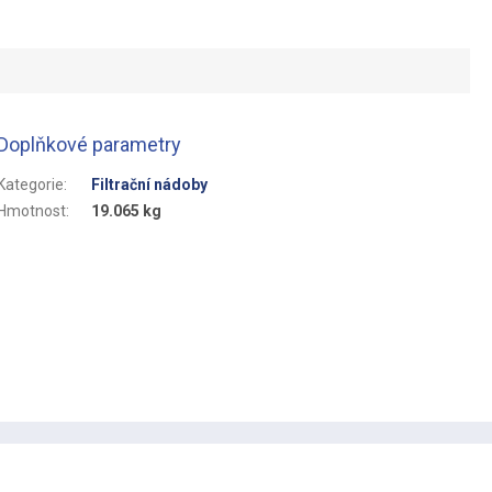
Doplňkové parametry
Kategorie
:
Filtrační nádoby
Hmotnost
:
19.065 kg