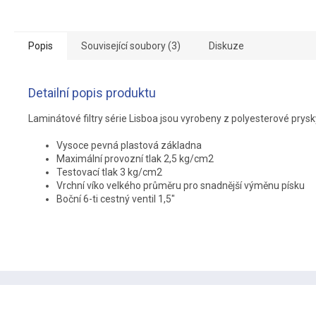
Popis
Související soubory (3)
Diskuze
Detailní popis produktu
Laminátové filtry série Lisboa jsou vyrobeny z polyesterové prys
Vysoce pevná plastová základna
Maximální provozní tlak 2,5 kg/cm2
Testovací tlak 3 kg/cm2
Vrchní víko velkého průměru pro snadnější výměnu písku
Boční 6-ti cestný ventil 1,5"
Z
á
p