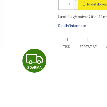
Přidat do koš
Laminátový/vrstvený filtr - 14 m
Detailní informace
TISK
ZEPTAT SE
Z
ZDARMA
D
A