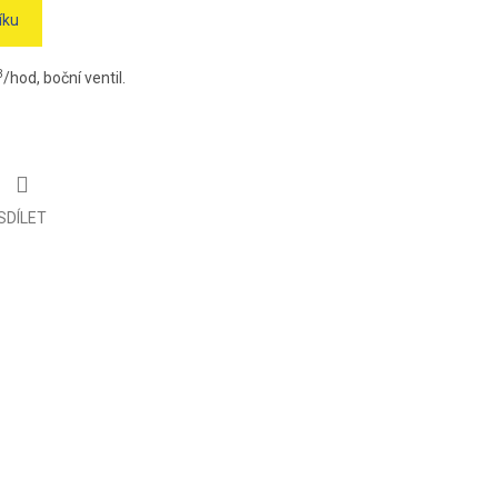
íku
3
/hod, boční ventil.
SDÍLET