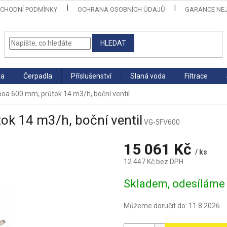
CHODNÍ PODMÍNKY
OCHRANA OSOBNÍCH ÚDAJŮ
GARANCE NEJ
HLEDAT
la
Čerpadla
Příslušenství
Slaná voda
Filtrace
sboa 600 mm, průtok 14 m3/h, boční ventil
ok 14 m3/h, boční ventil
VG-5FV600
15 061 Kč
/ ks
12 447 Kč bez DPH
Měrná
Skladem, odesíláme 
cena:
Můžeme doručit do:
11.8.2026