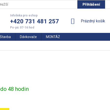
Přihlášení
NIŽŠÍ CENY
+420 731 481 257
NÁKUPNÍ
Prázdný košík
KOŠÍK
Stavba
Dávkovače
MONTÁŽ
do 48 hodin