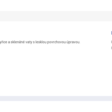
R
M
A
kyřice a skleněné vaty s lesklou povrchovou úpravou.