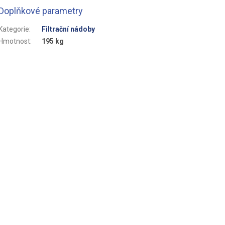
Doplňkové parametry
Kategorie
:
Filtrační nádoby
Hmotnost
:
195 kg