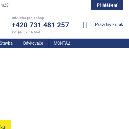
Přihlášení
NIŽŠÍ CENY
+420 731 481 257
NÁKUPNÍ
Prázdný košík
KOŠÍK
Stavba
Dávkovače
MONTÁŽ
íku