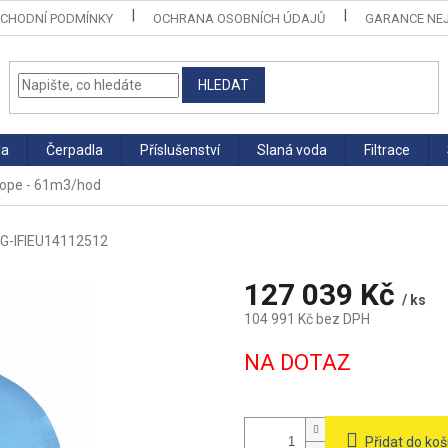
CHODNÍ PODMÍNKY
OCHRANA OSOBNÍCH ÚDAJŮ
GARANCE NEJ
HLEDAT
la
Čerpadla
Příslušenství
Slaná voda
Filtrace
urope - 61m3/hod
G-IFIEU14112512
127 039 Kč
/ ks
104 991 Kč bez DPH
Měrná
NA DOTAZ
cena:
Přidat do koš