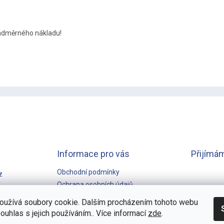
nadměrného nákladu!
Informace pro vás
Přijímám
Obchodní podmínky
z
Ochrana osobních údajů
GARANCE NEJNIŽŠÍ CENY
oužívá soubory cookie. Dalším procházením tohoto webu
souhlas s jejich používáním.. Více informací
zde
.