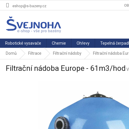
Přejít
OB
eshop@s-bazeny.cz
na
obsah
Robotické vysavače
Chemie
Ohřevy
Tepelná čerpad
Domů
Filtrace
Filtrační nádoby
Filtrační nádoba E
Filtrační nádoba Europe - 61m3/hod
V