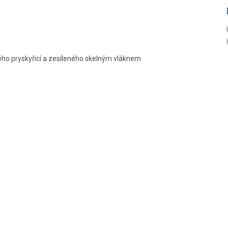
R
M
ého pryskyřicí a zesíleného skelným vláknem
A