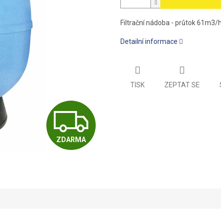
Filtrační nádoba - průtok 61m3/h
Detailní informace
TISK
ZEPTAT SE
Z
ZDARMA
D
A