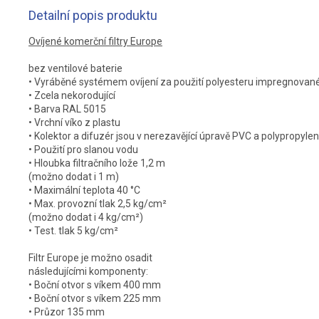
Detailní popis produktu
Ovíjené komerční filtry Europe
bez ventilové baterie
• Vyráběné systémem ovíjení za použití polyesteru impregnovan
• Zcela nekorodující
• Barva RAL 5015
• Vrchní víko z plastu
• Kolektor a difuzér jsou v nerezavějící úpravě PVC a polypropylen
• Použití pro slanou vodu
• Hloubka filtračního lože 1,2 m
(možno dodat i 1 m)
• Maximální teplota 40 °C
• Max. provozní tlak 2,5 kg/cm²
(možno dodat i 4 kg/cm²)
• Test. tlak 5 kg/cm²
Filtr Europe je možno osadit
následujícími komponenty:
• Boční otvor s víkem 400 mm
• Boční otvor s víkem 225 mm
• Průzor 135 mm