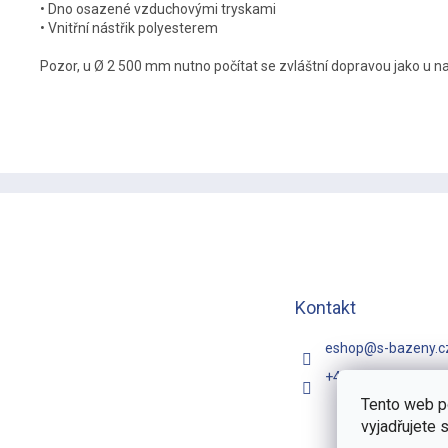
• Dno osazené vzduchovými tryskami
• Vnitřní nástřik polyesterem
Pozor, u Ø 2 500 mm nutno počítat se zvláštní dopravou jako u 
Z
á
p
a
t
í
Kontakt
eshop
@
s-bazeny.c
+420 731 481 257
Tento web p
vyjadřujete 