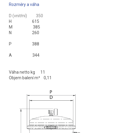
Rozměry a váha
D (vnitřní) 350
H 615
M 385
N 260
P 388
A 344
Váha netto kg 11
Objem balení m³ 0,11