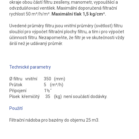
okraje obou částí filtru zesíleny, manometr, vypouštěcí a
odvzdušňovací ventilek. Maximální doporučená filtrační
rychlost 50 m³/h/m².
Maximální tlak 1,5 kg/cm².
Uvedené průměry filtru jsou vnitřní průměry (světlost) filtru
sloužící pro výpočet filtrační plochy filtru, a tím i pro výpočet
účinnosti filtru. Nezapomeňte, že filtr je ve skutečnosti vždy
širší než je udávaný průměr.
Technické parametry
Ø filtru vnitřní 350 (mm)
Průtok 5 (m³/h)
Připojení 1½˝
Písek křemičitý 35 (kg) není součástí dodávky.
Použití
Filtrační nádoba pro bazény do objemu 25 m3.