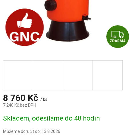
Z
ZDARMA
D
A
R
M
A
8 760 Kč
/ ks
7 240 Kč bez DPH
Měrná
Skladem, odesíláme do 48 hodin
cena:
Můžeme doručit do:
13.8.2026