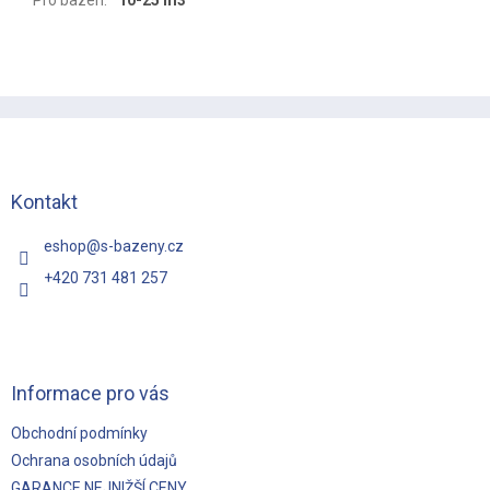
Pro bazén
:
10-25 m3
Z
á
p
a
t
Kontakt
í
eshop
@
s-bazeny.cz
+420 731 481 257
Informace pro vás
Obchodní podmínky
Ochrana osobních údajů
GARANCE NEJNIŽŠÍ CENY