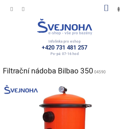
Přejít
NÁKUP
na
obsah
KOŠÍK
+420 731 481 257
Filtrační nádoba Bilbao 350
04590