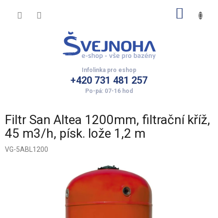
Přejít
NÁKUP
na
obsah
KOŠÍK
+420 731 481 257
Filtr San Altea 1200mm, filtrační kříž,
45 m3/h, písk. lože 1,2 m
VG-5ABL1200