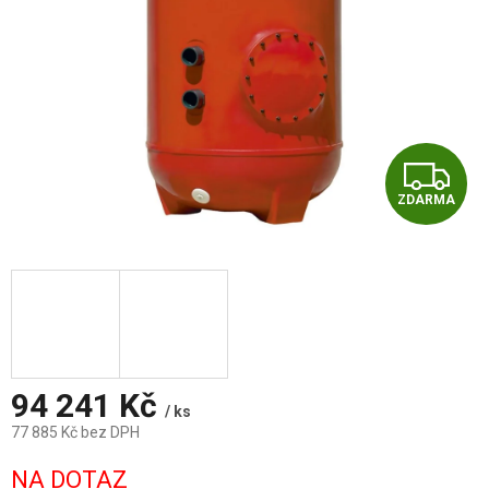
Z
ZDARMA
D
A
R
M
A
94 241 Kč
/ ks
77 885 Kč bez DPH
Měrná
NA DOTAZ
cena: