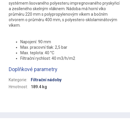
systémem lisovaného polyesteru impregnovaného pryskyřicí
a zesíleného skelným vláknem. Nádoba má horní víko
průměru 220 mm s polypropylenovým víkem a bočním
otvorem o průměru 400 mm, s polyestero-sklolaminátovým
víkem.
Napojení: 90 mm
Max. pracovní tlak: 2,5 bar
Max. teplota: 40 °C
Filtrační rychlost: 40 m3/h/m2
Doplňkové parametry
Kategorie
:
Filtrační nádoby
Hmotnost
:
189.4 kg
Z
á
p