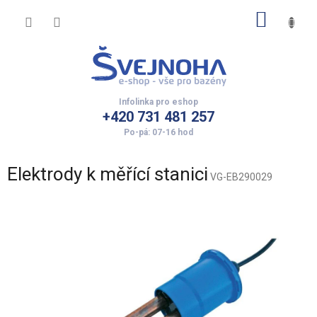
Přejít
NÁKUP
na
obsah
KOŠÍK
+420 731 481 257
Elektrody k měřící stanici
VG-EB290029