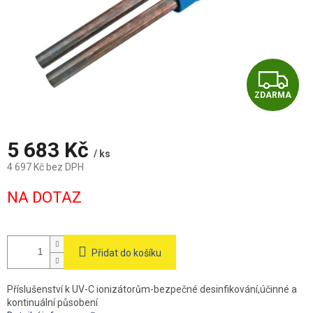
Z
ZDARMA
D
A
5 683 Kč
/ ks
R
4 697 Kč bez DPH
Měrná
M
NA DOTAZ
cena:
A
Přidat do košíku
Příslušenství k UV-C ionizátorům-bezpečné desinfikování,účinné a
kontinuální působení