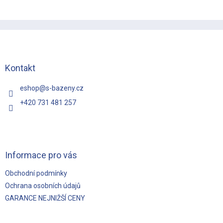
Z
á
p
a
t
Kontakt
í
eshop
@
s-bazeny.cz
+420 731 481 257
Informace pro vás
Obchodní podmínky
Ochrana osobních údajů
GARANCE NEJNIŽŠÍ CENY