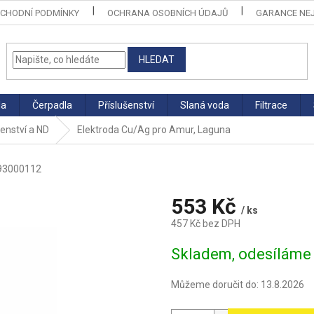
CHODNÍ PODMÍNKY
OCHRANA OSOBNÍCH ÚDAJŮ
GARANCE NEJ
HLEDAT
la
Čerpadla
Příslušenství
Slaná voda
Filtrace
šenství a ND
Elektroda Cu/Ag pro Amur, Laguna
93000112
553 Kč
/ ks
457 Kč bez DPH
Měrná
Skladem, odesíláme 
cena:
Můžeme doručit do:
13.8.2026