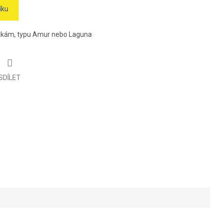
íku
notkám, typu Amur nebo Laguna
SDÍLET