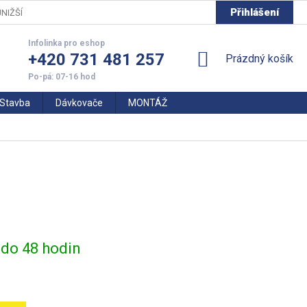
Přihlášení
NIŽŠÍ CENY
+420 731 481 257
NÁKUPNÍ
Prázdný košík
KOŠÍK
Stavba
Dávkovače
MONTÁŽ
do 48 hodin