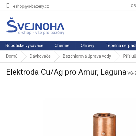
Přejít
OB
eshop@s-bazeny.cz
na
obsah
Robotické vysavače
Chemie
Ohřevy
Tepelná čerpad
Domů
Dávkovače
Bezchlorová úprava vody
Příslu
Elektroda Cu/Ag pro Amur, Laguna
VG-