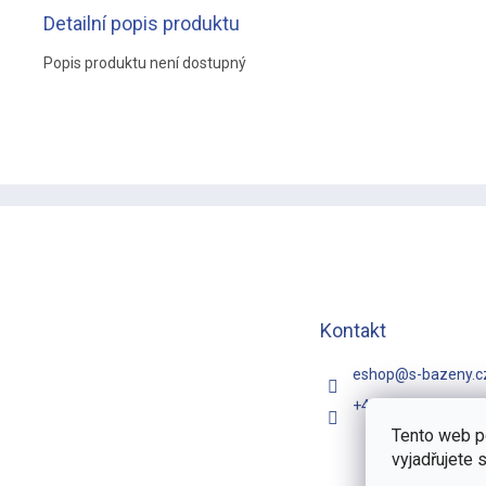
Detailní popis produktu
Popis produktu není dostupný
Z
á
p
a
t
í
Kontakt
eshop
@
s-bazeny.c
+420 731 481 257
Tento web p
vyjadřujete 