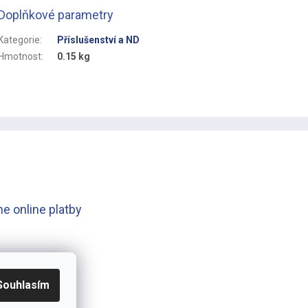
Doplňkové parametry
Kategorie
:
Příslušenství a ND
Hmotnost
:
0.15 kg
e online platby
Souhlasím