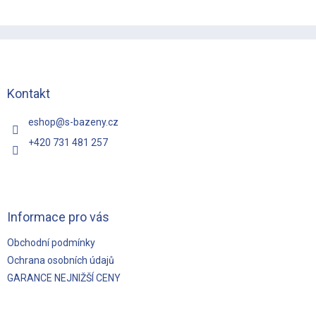
Z
á
p
a
t
Kontakt
í
eshop
@
s-bazeny.cz
+420 731 481 257
Informace pro vás
Obchodní podmínky
Ochrana osobních údajů
GARANCE NEJNIŽŠÍ CENY