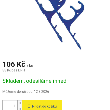
106 Kč
/ ks
88 Kč bez DPH
Měrná
Skladem, odesíláme ihned
cena:
Můžeme doručit do:
12.8.2026
Přidat do košíku