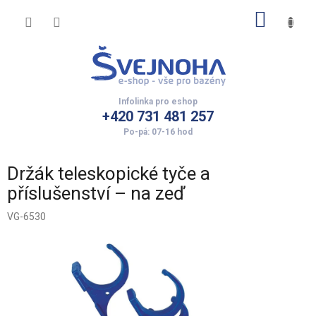
Přejít
NÁKUP
na
obsah
KOŠÍK
+420 731 481 257
Držák teleskopické tyče a
příslušenství – na zeď
VG-6530