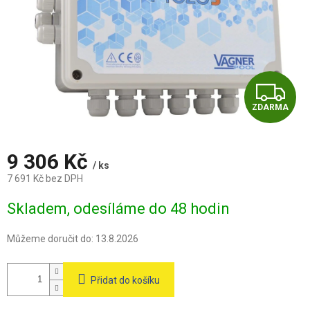
Z
ZDARMA
D
A
9 306 Kč
/ ks
R
7 691 Kč bez DPH
Měrná
M
Skladem, odesíláme do 48 hodin
cena:
A
Můžeme doručit do:
13.8.2026
Přidat do košíku