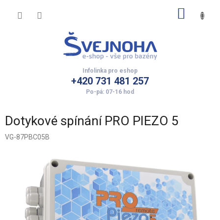
Přejít
NÁKUP
na
obsah
KOŠÍK
+420 731 481 257
Dotykové spínání PRO PIEZO 5
VG-87PBC05B