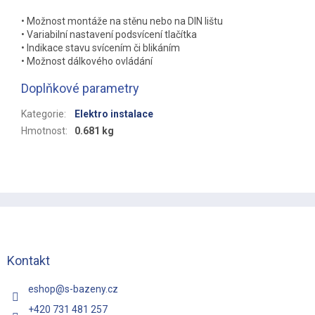
• Možnost montáže na stěnu nebo na DIN lištu
• Variabilní nastavení podsvícení tlačítka
• Indikace stavu svícením či blikáním
• Možnost dálkového ovládání
Doplňkové parametry
Kategorie
:
Elektro instalace
Hmotnost
:
0.681 kg
Z
á
p
a
t
Kontakt
í
eshop
@
s-bazeny.cz
+420 731 481 257