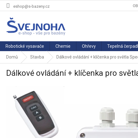
Přejít
OB
eshop@s-bazeny.cz
na
obsah
Robotické vysavače
Chemie
Ohřevy
Tepelná čerpad
Domů
Stavba
Dálkové ovládání + klíčenka pro světla Spe
Dálkové ovládání + klíčenka pro světl