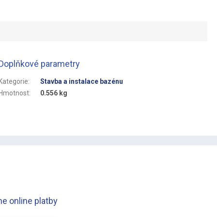
Doplňkové parametry
Kategorie
:
Stavba a instalace bazénu
Hmotnost
:
0.556 kg
e online platby