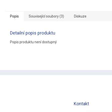
Popis
Související soubory (3)
Diskuze
Detailní popis produktu
Popis produktu není dostupný
Z
á
p
a
t
í
Kontakt