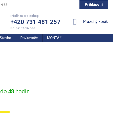
Přihlášení
NIŽŠÍ CENY
+420 731 481 257
NÁKUPNÍ
Prázdný košík
KOŠÍK
Stavba
Dávkovače
MONTÁŽ
do 48 hodin