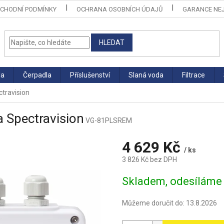
CHODNÍ PODMÍNKY
OCHRANA OSOBNÍCH ÚDAJŮ
GARANCE NEJ
HLEDAT
la
Čerpadla
Příslušenství
Slaná voda
Filtrace
ctravision
a Spectravision
VG-81PLSREM
4 629 Kč
/ ks
3 826 Kč bez DPH
Měrná
Skladem, odesíláme 
cena:
Můžeme doručit do:
13.8.2026