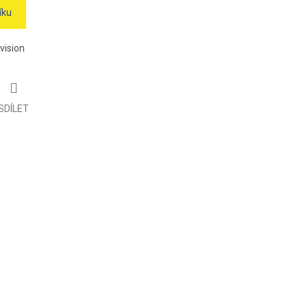
íku
vision
SDÍLET