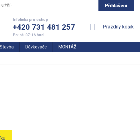
Přihlášení
NIŽŠÍ CENY
+420 731 481 257
NÁKUPNÍ
Prázdný košík
KOŠÍK
Stavba
Dávkovače
MONTÁŽ
íku