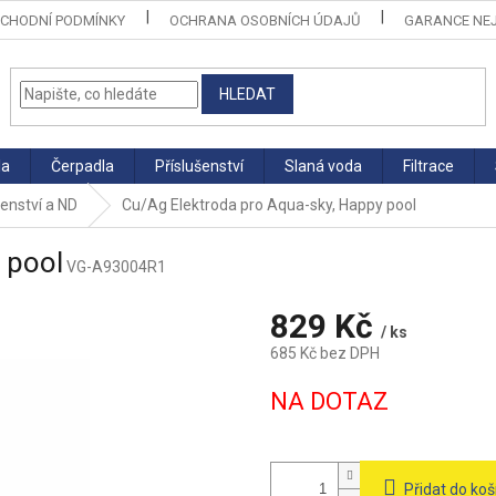
CHODNÍ PODMÍNKY
OCHRANA OSOBNÍCH ÚDAJŮ
GARANCE NEJ
HLEDAT
la
Čerpadla
Příslušenství
Slaná voda
Filtrace
šenství a ND
Cu/Ag Elektroda pro Aqua-sky, Happy pool
 pool
VG-A93004R1
829 Kč
/ ks
685 Kč bez DPH
Měrná
NA DOTAZ
cena:
Přidat do koš