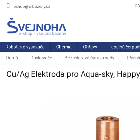
Přejít
OB
eshop@s-bazeny.cz
na
obsah
Robotické vysavače
Chemie
Ohřevy
Tepelná čerpad
Domů
Dávkovače
Bezchlorová úprava vody
Příslu
Cu/Ag Elektroda pro Aqua-sky, Happy