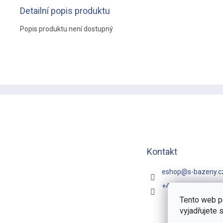
Detailní popis produktu
Popis produktu není dostupný
Z
á
p
a
t
í
Kontakt
eshop
@
s-bazeny.c
+420 731 481 257
Tento web p
vyjadřujete 