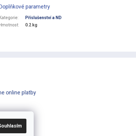
Doplňkové parametry
Kategorie
:
Příslušenství a ND
Hmotnost
:
0.2 kg
e online platby
Souhlasím