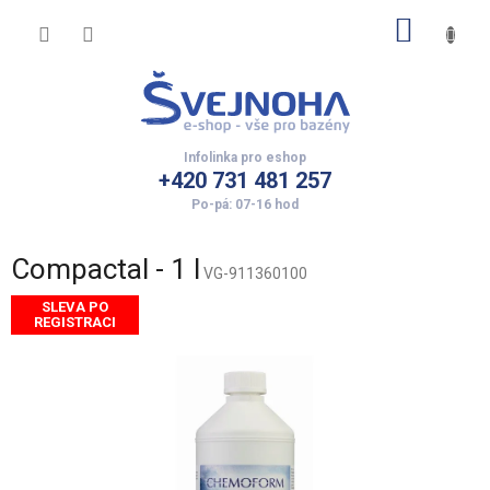
Přejít
NÁKUP
na
obsah
KOŠÍK
+420 731 481 257
Compactal - 1 l
VG-911360100
SLEVA PO
REGISTRACI