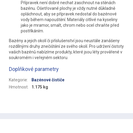
Přípravek není dobré nechat zaschnout na stěnách
bazénu. Ošetřované plochy je vždy nutné důkladně
opláchnout, aby se přípravek nedostal do bazénové
vody během napouštění. Materiály citlivé na kyseliny
jako je mramor, smalt, chrom nebo ocel chraňte před
postříkáním.
Bazény a jejich okolí či příslušenství jsou neustále zanášeny
rozdílnými druhy znečištění ze svého okolí. Pro udržení čistoty
vašich bazénů nabízíme produkty, které jsou léty prověřené v
soukromém i veřejném sektoru.
Doplňkové parametry
Kategorie
:
Bazénové čističe
Hmotnost
:
1.175 kg
Z
á
p