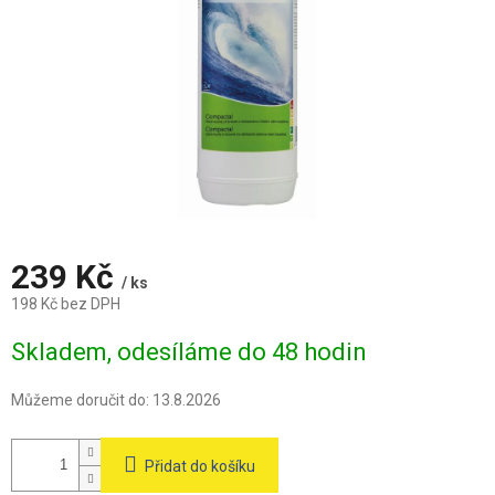
239 Kč
/ ks
198 Kč bez DPH
Měrná
Skladem, odesíláme do 48 hodin
cena:
Můžeme doručit do:
13.8.2026
Přidat do košíku