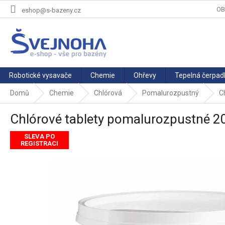
Přejít
OB
eshop@s-bazeny.cz
na
obsah
Robotické vysavače
Chemie
Ohřevy
Tepelná čerpad
Domů
Chemie
Chlórová
Pomalurozpustný
C
Chlórové tablety pomalurozpustné 200
SLEVA PO
REGISTRACI