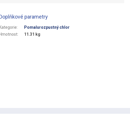
Doplňkové parametry
Kategorie
:
Pomalurozpustný chlor
Hmotnost
:
11.31 kg