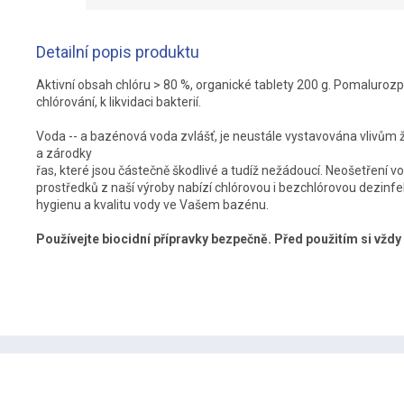
Detailní popis produktu
Aktivní obsah chlóru > 80 %, organické tablety 200 g. Pomaluroz
chlórování, k likvidaci bakterií.
Voda -- a bazénová voda zvlášť, je neustále vystavována vlivům ži
a zárodky
řas, které jsou částečně škodlivé a tudíž nežádoucí. Neošetření
prostředků z naší výroby nabízí chlórovou i bezchlórovou dezinfe
hygienu a kvalitu vody ve Vašem bazénu.
Používejte biocidní přípravky bezpečně. Před použitím si vždy
Z
á
p