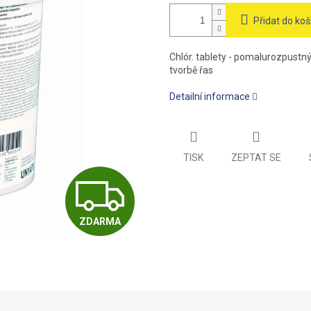
Přidat do koš
Chlór. tablety - pomalurozpustný 
tvorbě řas
Detailní informace
TISK
ZEPTAT SE
Z
ZDARMA
D
A