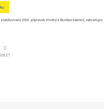
íku
stabilizovaný chlór. přípravek vhodný k likvidaci bakterií, zabraňující
SDÍLET