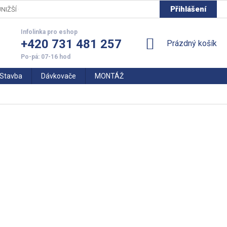
Přihlášení
NIŽŠÍ CENY
+420 731 481 257
NÁKUPNÍ
Prázdný košík
KOŠÍK
Stavba
Dávkovače
MONTÁŽ