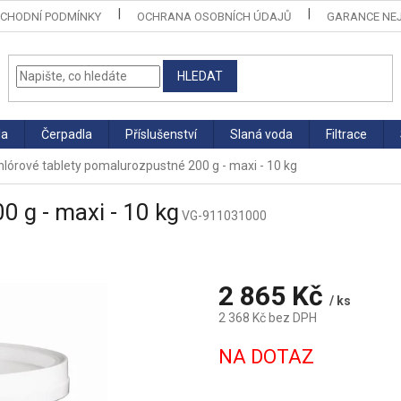
CHODNÍ PODMÍNKY
OCHRANA OSOBNÍCH ÚDAJŮ
GARANCE NEJ
HLEDAT
la
Čerpadla
Příslušenství
Slaná voda
Filtrace
hlórové tablety pomalurozpustné 200 g - maxi - 10 kg
 g - maxi - 10 kg
VG-911031000
2 865 Kč
/ ks
2 368 Kč bez DPH
Měrná
NA DOTAZ
cena: