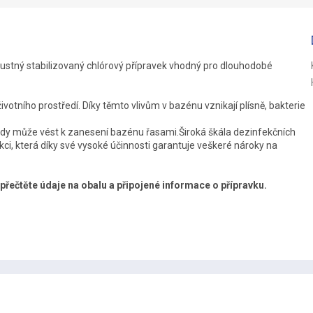
R
M
pustný stabilizovaný chlórový přípravek vhodný pro dlouhodobé
votního prostředí. Díky těmto vlivům v bazénu vznikají plísně, bakterie
A
 vody může vést k zanesení bazénu řasami.Široká škála dezinfekčních
kci, která díky své vysoké účinnosti garantuje veškeré nároky na
 přečtěte údaje na obalu a připojené informace o přípravku.