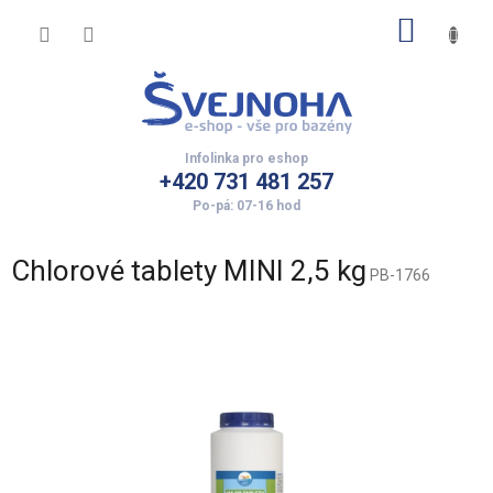
Přejít
NÁKUP
na
obsah
KOŠÍK
+420 731 481 257
Chlorové tablety MINI 2,5 kg
PB-1766