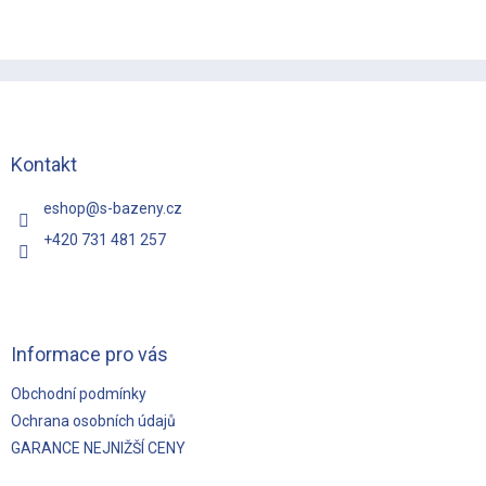
Z
á
p
a
t
Kontakt
í
eshop
@
s-bazeny.cz
+420 731 481 257
Informace pro vás
Obchodní podmínky
Ochrana osobních údajů
GARANCE NEJNIŽŠÍ CENY