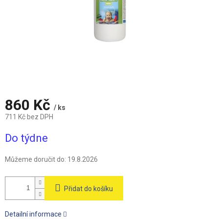
860 Kč
/ ks
711 Kč bez DPH
Měrná
Do týdne
cena:
Můžeme doručit do:
19.8.2026
Přidat do košíku
Detailní informace