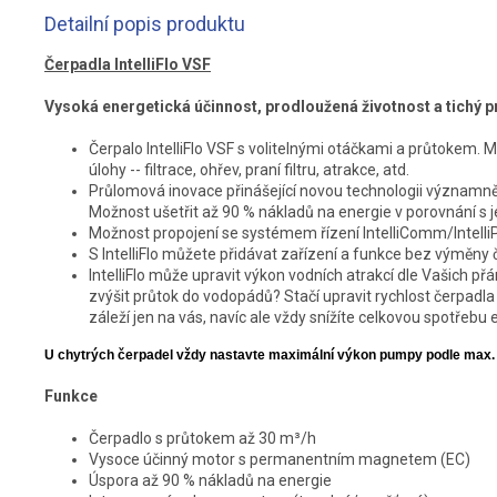
Detailní popis produktu
Čerpadla IntelliFlo VSF
Vysoká energetická účinnost, prodloužená životnost a tichý 
Čerpalo IntelliFlo VSF s volitelnými otáčkami a průtokem.
úlohy -- filtrace, ohřev, praní filtru, atrakce, atd.
Průlomová inovace přinášející novou technologii významně 
Možnost ušetřit až 90 % nákladů na energie v porovnání s 
Možnost propojení se systémem řízení IntelliComm/IntelliPoo
S IntelliFlo můžete přidávat zařízení a funkce bez výměny 
IntelliFlo může upravit výkon vodních atrakcí dle Vašich přá
zvýšit průtok do vodopádů? Stačí upravit rychlost čerpadla
záleží jen na vás, navíc ale vždy snížíte celkovou spotřebu 
U chytrých čerpadel vždy nastavte maximální výkon pumpy podle max. p
Funkce
Čerpadlo s průtokem až 30 m³/h
Vysoce účinný motor s permanentním magnetem (EC)
Úspora až 90 % nákladů na energie