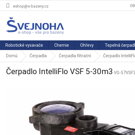
Přejít
OB
eshop@s-bazeny.cz
na
obsah
Robotické vysavače
Chemie
Ohřevy
Tepelná čerpad
Domů
Čerpadla
Čerpadla filtrační
Čerpadlo Intelli
Čerpadlo IntelliFlo VSF 5-30m3
VG-57VSF