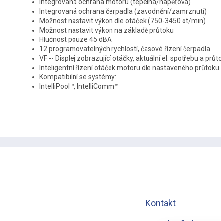
Integrovaná ochrana motoru (tepelná/napěťová)
Integrovaná ochrana čerpadla (zavodnění/zamrznutí)
Možnost nastavit výkon dle otáček (750-3450 ot/min)
Možnost nastavit výkon na základě průtoku
Hlučnost pouze 45 dBA
12 programovatelných rychlostí, časové řízení čerpadla
VF -- Displej zobrazující otáčky, aktuální el. spotřebu a průt
Inteligentní řízení otáček motoru dle nastaveného průtoku
Kompatibilní se systémy:
IntelliPool™, IntelliComm™
Z
á
p
a
t
í
Kontakt