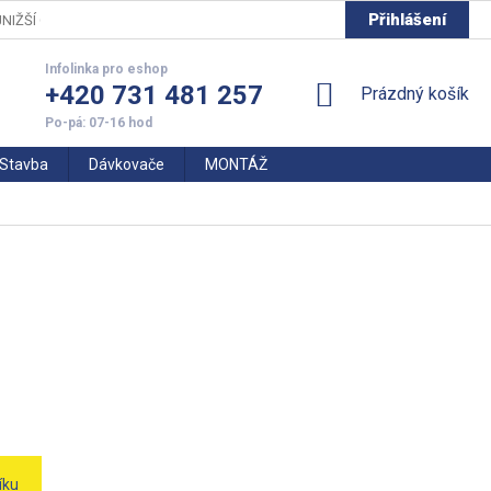
Přihlášení
NIŽŠÍ CENY
+420 731 481 257
NÁKUPNÍ
Prázdný košík
KOŠÍK
Stavba
Dávkovače
MONTÁŽ
íku