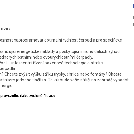
R
M
provoz
A
 Možnost naprogramovat optimální rychlost čerpadla pro specifické
snižující energetické náklady a poskytující mnoho dalších výhod.
jednorychlostními nebo dvourychlostními čerpadly.
l -- inteligentní řízení bazénové technologie a atrakcí.
čerpadla.
ní. Chcete zvýšit výšku střiku trysky, chrliče nebo fontány? Chcete
 stiskem jednoho tlačítka. To jak bude vaše zátiší na zahradě vypadat
energie.
rovozního tlaku zvolené filtrace
.