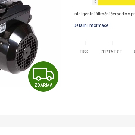
Inteligentní filtrační čerpadlo s
Detailní informace
TISK
ZEPTAT SE
Z
ZDARMA
D
A