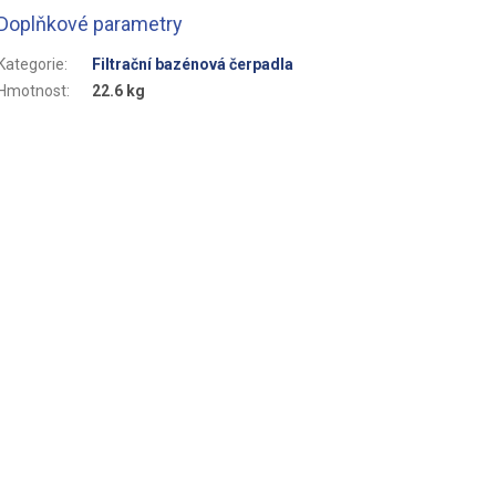
Doplňkové parametry
Kategorie
:
Filtrační bazénová čerpadla
Hmotnost
:
22.6 kg