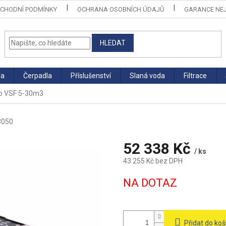
CHODNÍ PODMÍNKY
OCHRANA OSOBNÍCH ÚDAJŮ
GARANCE NEJ
HLEDAT
la
Čerpadla
Příslušenství
Slaná voda
Filtrace
Flo VSF 5-30m3
3050
52 338 Kč
/ ks
43 255 Kč bez DPH
Měrná
NA DOTAZ
cena:
Přidat do koš