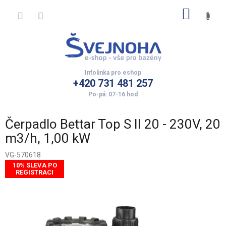
Přejít
NÁKUP
na
obsah
KOŠÍK
+420 731 481 257
Čerpadlo Bettar Top S II 20 - 230V, 20
m3/h, 1,00 kW
VG-570618
10% SLEVA PO
REGISTRACI