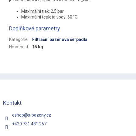
Maximální tlak: 2,5 bar
Maximální teplota vody: 60 °C
Doplňkové parametry
Kategorie
:
Filtrační bazénová čerpadla
Hmotnost
:
15 kg
Z
á
p
a
t
Kontakt
í
eshop
@
s-bazeny.cz
+420 731 481 257