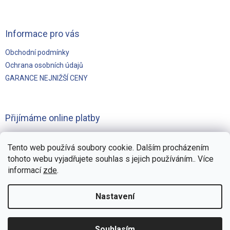
Informace pro vás
Obchodní podmínky
Ochrana osobních údajů
GARANCE NEJNIŽŠÍ CENY
Přijímáme online platby
Tento web používá soubory cookie. Dalším procházením
tohoto webu vyjadřujete souhlas s jejich používáním.. Více
informací
zde
.
Vytvořilo
Pohání Shoptet
Nastavení
Copyright 2026
Švejnoha Bazény Eshop
. Všechna práva
Souhlasím