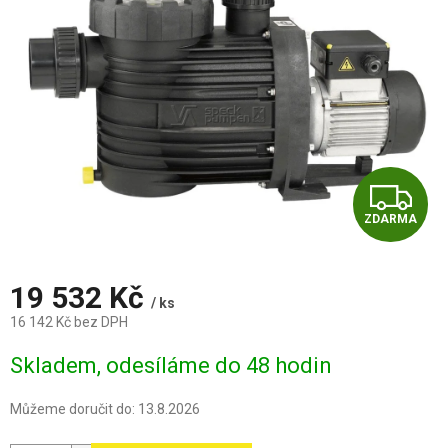
Z
ZDARMA
D
A
19 532 Kč
/ ks
R
16 142 Kč bez DPH
Měrná
M
Skladem, odesíláme do 48 hodin
cena:
A
Můžeme doručit do:
13.8.2026