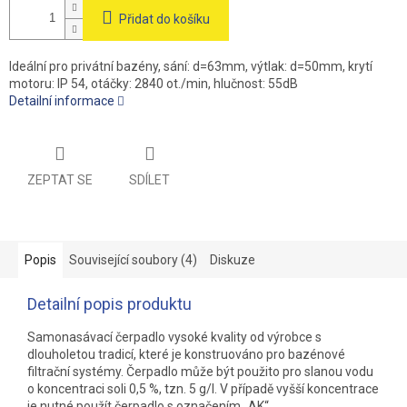
Přidat do košíku
Ideální pro privátní bazény, sání: d=63mm, výtlak: d=50mm, krytí
motoru: IP 54, otáčky: 2840 ot./min, hlučnost: 55dB
Detailní informace
ZEPTAT SE
SDÍLET
Popis
Související soubory (4)
Diskuze
Detailní popis produktu
Samonasávací čerpadlo vysoké kvality od výrobce s
dlouholetou tradicí, které je konstruováno pro bazénové
filtrační systémy. Čerpadlo může být použito pro slanou vodu
o koncentraci soli 0,5 %, tzn. 5 g/l. V případě vyšší koncentrace
je nutné použít čerpadlo s označením „AK“.