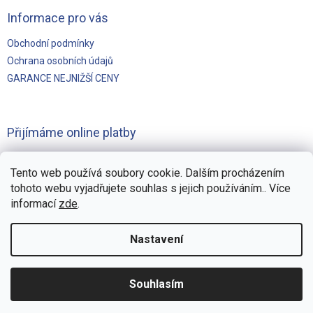
Informace pro vás
Obchodní podmínky
Ochrana osobních údajů
GARANCE NEJNIŽŠÍ CENY
Přijímáme online platby
Tento web používá soubory cookie. Dalším procházením
tohoto webu vyjadřujete souhlas s jejich používáním.. Více
informací
zde
.
Vytvořilo
Pohání Shoptet
Nastavení
Copyright 2026
Švejnoha Bazény Eshop
. Všechna práva
Souhlasím
vyhrazena.