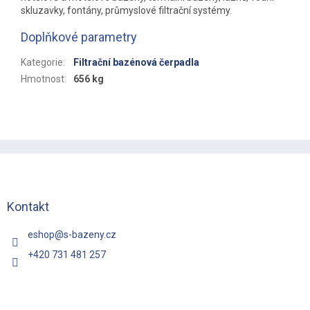
skluzavky, fontány, průmyslové filtrační systémy.
Doplňkové parametry
Kategorie
:
Filtrační bazénová čerpadla
Hmotnost
:
656 kg
Z
á
p
a
t
Kontakt
í
eshop
@
s-bazeny.cz
+420 731 481 257