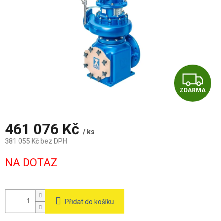
Z
ZDARMA
D
A
461 076 Kč
/ ks
R
381 055 Kč bez DPH
Měrná
M
NA DOTAZ
cena:
A
Přidat do košíku