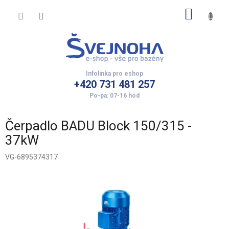
Přejít
NÁKUP
na
obsah
KOŠÍK
+420 731 481 257
Čerpadlo BADU Block 150/315 -
37kW
VG-6895374317