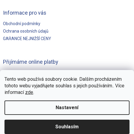
Informace pro vás
Obchodní podmínky
Ochrana osobních údajů
GARANCE NEJNIŽŠÍ CENY
Přijímáme online platby
Tento web používá soubory cookie. Dalším procházením
tohoto webu vyjadřujete souhlas s jejich používáním.. Více
informací
zde
.
Vytvořilo
Pohání Shoptet
Nastavení
Copyright 2026
Švejnoha Bazény Eshop
. Všechna práva
Souhlasím
vyhrazena.