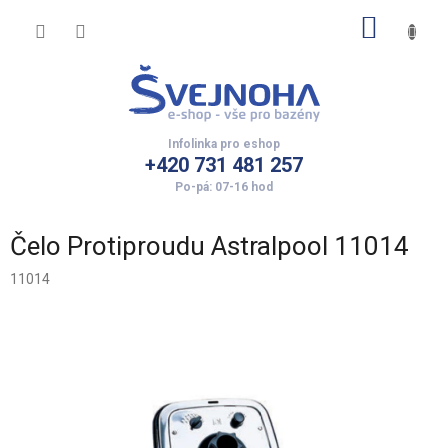
Přejít
NÁKUP
na
obsah
KOŠÍK
+420 731 481 257
Čelo Protiproudu Astralpool 11014
11014