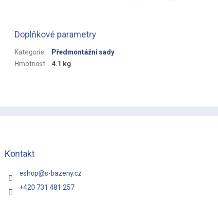
Doplňkové parametry
Kategorie
:
Předmontážní sady
Hmotnost
:
4.1 kg
Z
á
p
a
t
Kontakt
í
eshop
@
s-bazeny.cz
+420 731 481 257