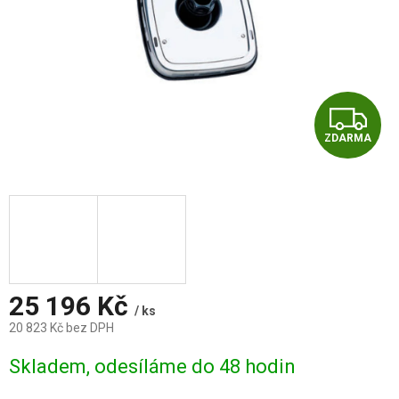
Z
ZDARMA
D
A
R
M
A
25 196 Kč
/ ks
20 823 Kč bez DPH
Měrná
Skladem, odesíláme do 48 hodin
cena: