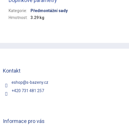
Doplňkové parametry
Kategorie
:
Předmontážní sady
Hmotnost
:
3.29 kg
Z
á
p
a
t
Kontakt
í
eshop
@
s-bazeny.cz
+420 731 481 257
Informace pro vás