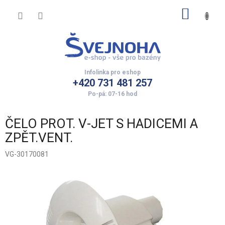
Přejít
NÁKUP
na
obsah
KOŠÍK
+420 731 481 257
ČELO PROT. V-JET S HADICEMI A
ZPĚT.VENT.
VG-30170081