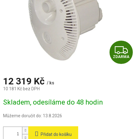
Z
ZDARMA
D
A
12 319 Kč
/ ks
R
10 181 Kč bez DPH
Měrná
M
Skladem, odesíláme do 48 hodin
cena:
A
Můžeme doručit do:
13.8.2026
Přidat do košíku