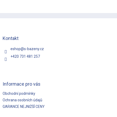
Z
á
p
a
t
Kontakt
í
eshop
@
s-bazeny.cz
+420 731 481 257
Informace pro vás
Obchodní podmínky
Ochrana osobních údajů
GARANCE NEJNIŽŠÍ CENY