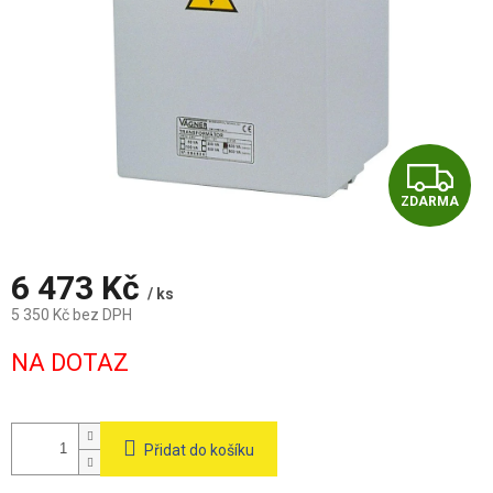
Z
ZDARMA
D
A
6 473 Kč
/ ks
R
5 350 Kč bez DPH
Měrná
M
NA DOTAZ
cena:
A
Přidat do košíku