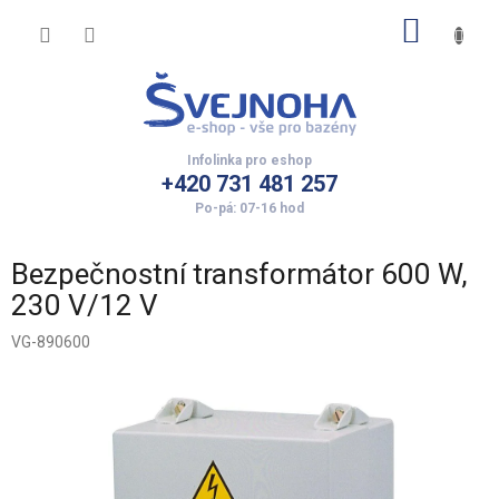
Přejít
NÁKUP
na
obsah
KOŠÍK
+420 731 481 257
Bezpečnostní transformátor 600 W,
230 V/12 V
VG-890600