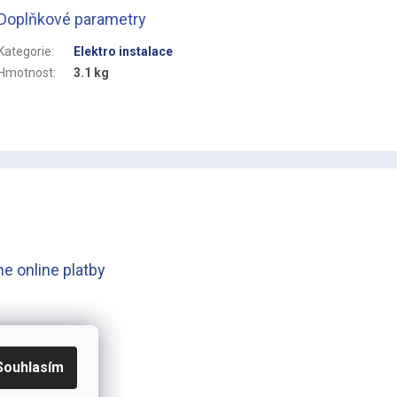
Doplňkové parametry
Kategorie
:
Elektro instalace
Hmotnost
:
3.1 kg
e online platby
Souhlasím