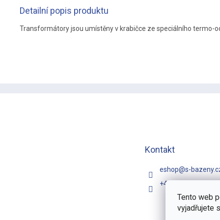
Detailní popis produktu
Transformátory jsou umístěny v krabičce ze speciálního termo-od
Z
á
p
a
t
í
Kontakt
eshop
@
s-bazeny.c
+420 731 481 257
Tento web p
vyjadřujete 