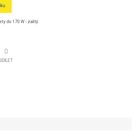
íku
y do 170 W - zalitý.
SDÍLET