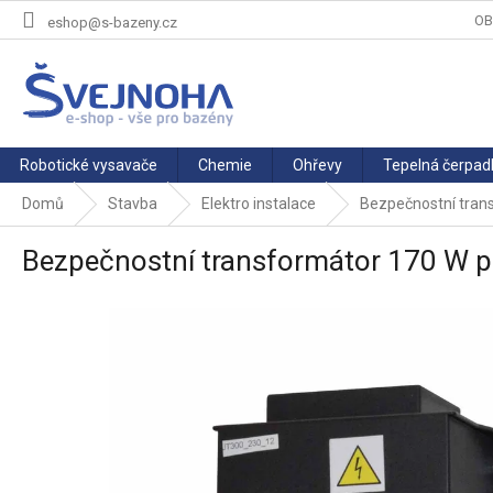
Přejít
OB
eshop@s-bazeny.cz
na
obsah
Robotické vysavače
Chemie
Ohřevy
Tepelná čerpad
Domů
Stavba
Elektro instalace
Bezpečnostní trans
Bezpečnostní transformátor 170 W pr