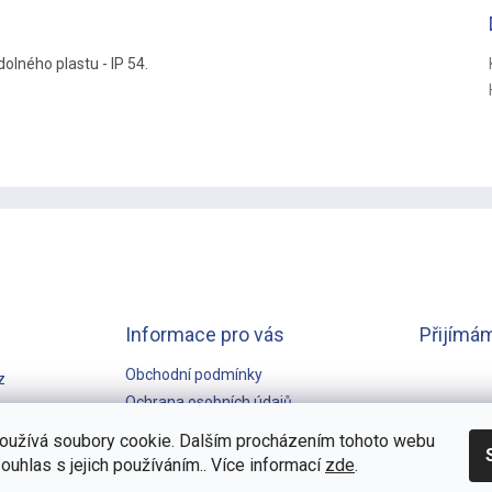
olného plastu - IP 54.
Informace pro vás
Přijímám
Obchodní podmínky
z
Ochrana osobních údajů
GARANCE NEJNIŽŠÍ CENY
oužívá soubory cookie. Dalším procházením tohoto webu
souhlas s jejich používáním.. Více informací
zde
.