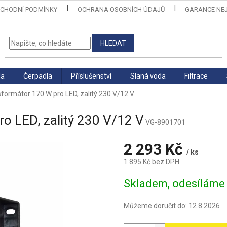
CHODNÍ PODMÍNKY
OCHRANA OSOBNÍCH ÚDAJŮ
GARANCE NEJ
HLEDAT
la
Čerpadla
Příslušenství
Slaná voda
Filtrace
formátor 170 W pro LED, zalitý 230 V/12 V
o LED, zalitý 230 V/12 V
VG-8901701
2 293 Kč
/ ks
1 895 Kč bez DPH
Měrná
Skladem, odesíláme 
cena:
Můžeme doručit do:
12.8.2026