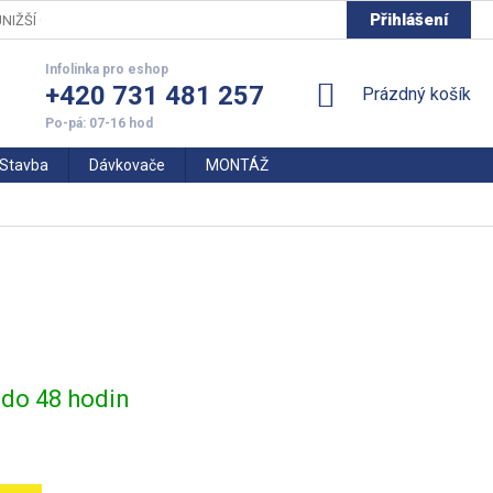
Přihlášení
NIŽŠÍ CENY
+420 731 481 257
NÁKUPNÍ
Prázdný košík
KOŠÍK
Stavba
Dávkovače
MONTÁŽ
do 48 hodin