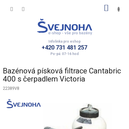
Přejít
NÁKUP
na
obsah
KOŠÍK
+420 731 481 257
Bazénová písková filtrace Cantabric
400 s čerpadlem Victoria
22389V8