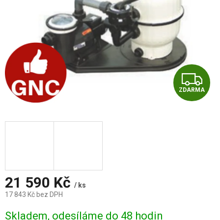
Z
ZDARMA
D
A
R
M
A
21 590 Kč
/ ks
17 843 Kč bez DPH
Měrná
Skladem, odesíláme do 48 hodin
cena: