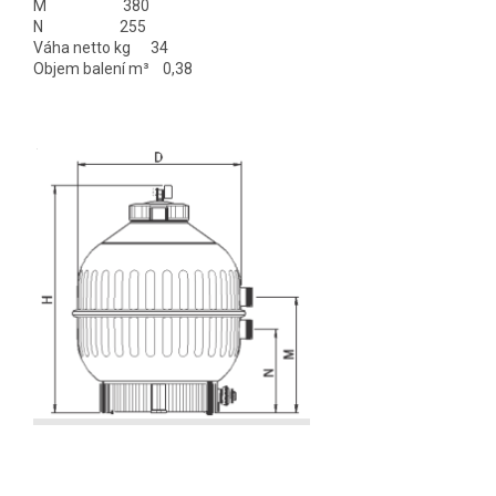
M 380
N 255
Váha netto kg 34
Objem balení m³ 0,38