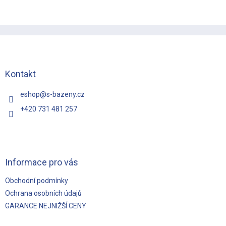
Z
á
p
a
t
Kontakt
í
eshop
@
s-bazeny.cz
+420 731 481 257
Informace pro vás
Obchodní podmínky
Ochrana osobních údajů
GARANCE NEJNIŽŠÍ CENY