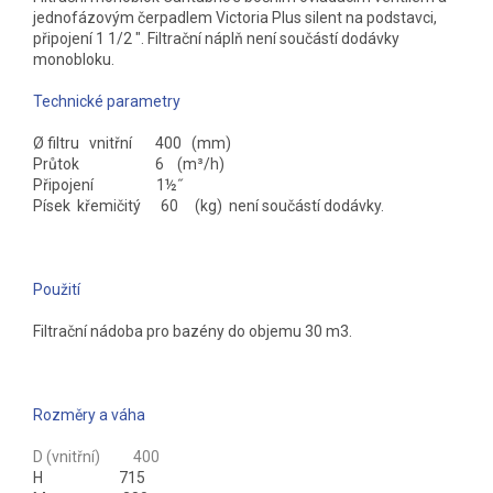
jednofázovým čerpadlem Victoria Plus silent na podstavci,
připojení 1 1/2 ". Filtrační náplň není součástí dodávky
monobloku.
Technické parametry
Ø filtru vnitřní 400 (mm)
Průtok 6 (m³/h)
Připojení 1½˝
Písek křemičitý 60 (kg) není součástí dodávky.
Použití
Filtrační nádoba pro bazény do objemu 30 m3.
Rozměry a váha
D (vnitřní) 400
H 715