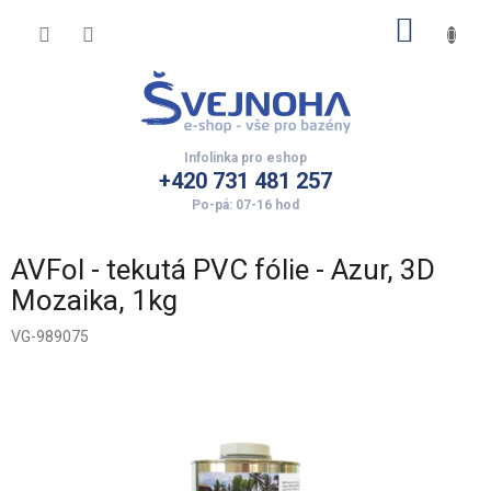
Přejít
NÁKUP
na
obsah
KOŠÍK
+420 731 481 257
AVFol - tekutá PVC fólie - Azur, 3D
Mozaika, 1kg
VG-989075