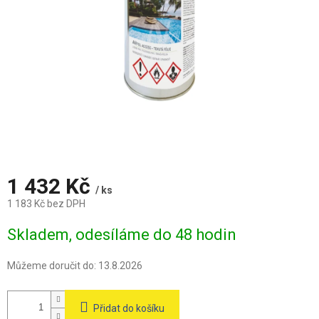
1 432 Kč
/ ks
1 183 Kč bez DPH
Měrná
Skladem, odesíláme do 48 hodin
cena:
Můžeme doručit do:
13.8.2026
Přidat do košíku