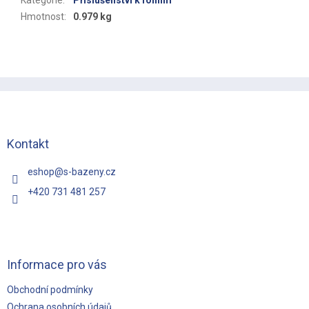
Kategorie
:
Příslušenství k foliiím
Hmotnost
:
0.979 kg
Z
á
p
a
t
Kontakt
í
eshop
@
s-bazeny.cz
+420 731 481 257
Informace pro vás
Obchodní podmínky
Ochrana osobních údajů