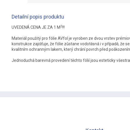
Detailní popis produktu
2
UVEDENÁ CENA JE ZA 1 M
!!!
Materiál použitý pro fólie AVfol je vyroben ze dvou vrstev prémi
konstrukce zajišťuje, že fólie zůstane vodotěsná i v případě, že se
kvalitním ochranným lakem, který chrání povrch před poškozením, 
Jednoduchá barevná provedení těchto fólií jsou esteticky všestran
Z
á
p
a
t
í