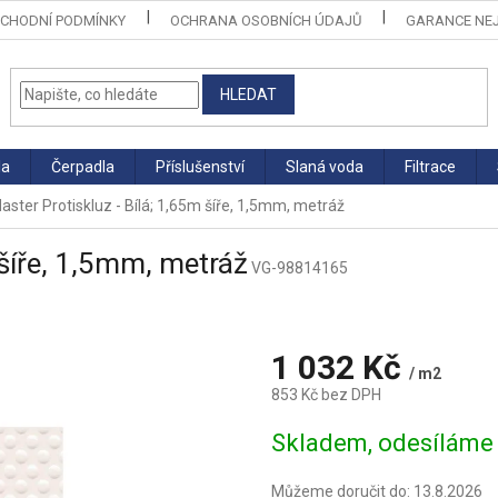
CHODNÍ PODMÍNKY
OCHRANA OSOBNÍCH ÚDAJŮ
GARANCE NEJ
HLEDAT
la
Čerpadla
Příslušenství
Slaná voda
Filtrace
aster Protiskluz - Bílá; 1,65m šíře, 1,5mm, metráž
 šíře, 1,5mm, metráž
VG-98814165
1 032 Kč
/ m2
853 Kč bez DPH
Měrná
Skladem, odesíláme 
cena:
Můžeme doručit do:
13.8.2026