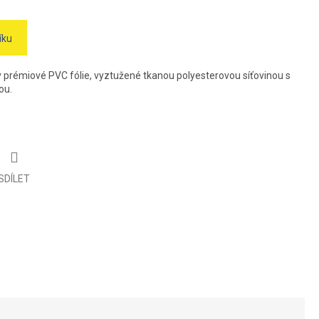
íku
v prémiové PVC fólie, vyztužené tkanou polyesterovou síťovinou s
ou.
SDÍLET