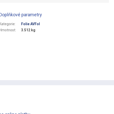
Doplňkové parametry
Kategorie
:
Folie AVFol
Hmotnost
:
3.512 kg