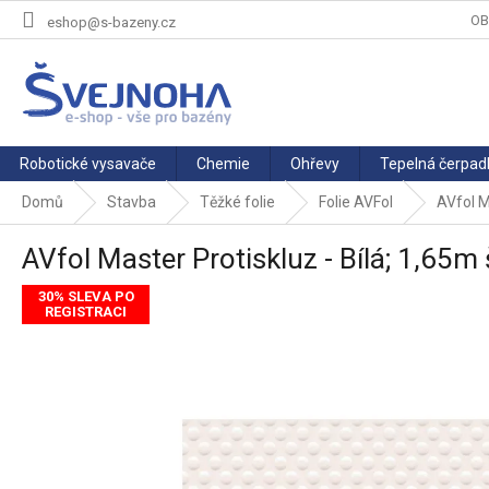
Přejít
OB
eshop@s-bazeny.cz
na
obsah
Robotické vysavače
Chemie
Ohřevy
Tepelná čerpad
Domů
Stavba
Těžké folie
Folie AVFol
AVfol M
AVfol Master Protiskluz - Bílá; 1,65m
30% SLEVA PO
REGISTRACI