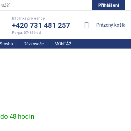
Přihlášení
NIŽŠÍ CENY
+420 731 481 257
NÁKUPNÍ
Prázdný košík
KOŠÍK
Stavba
Dávkovače
MONTÁŽ
do 48 hodin