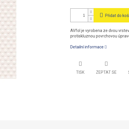
Přidat do koš
AVfol je vyrobena ze dvou vrste
protiskluznou povrchovou úprav
Detailní informace
TISK
ZEPTAT SE