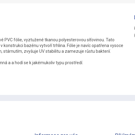
ové PVC fólie, vyztužené tkanou polyesterovou síťovinou. Tato
 v konstrukci bazénu vytvoří trhlina. Fólie je navíc opatřena vysoce
stárnutím, zvyšuje UV stabilitu a zamezuje růstu bakterií.
ná a a hodí se k jakémukoliv typu prostředí.