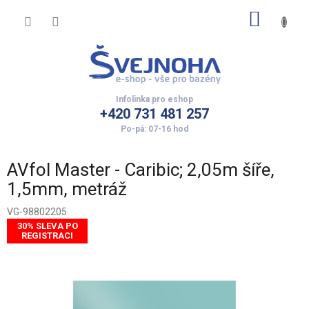
Přejít
NÁKUP
na
obsah
KOŠÍK
+420 731 481 257
AVfol Master - Caribic; 2,05m šíře,
1,5mm, metráž
VG-98802205
30% SLEVA PO
REGISTRACI