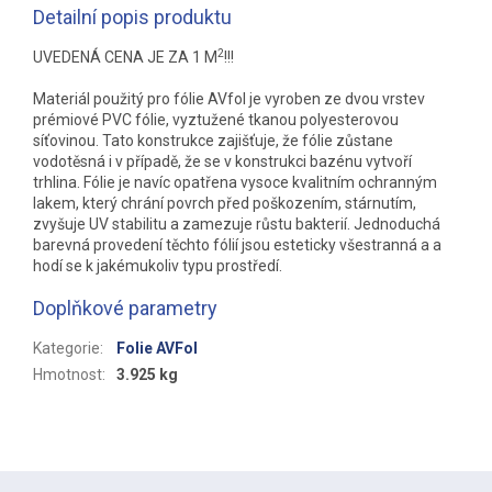
Detailní popis produktu
2
UVEDENÁ CENA JE ZA 1 M
!!!
Materiál použitý pro fólie AVfol je vyroben ze dvou vrstev
prémiové PVC fólie, vyztužené tkanou polyesterovou
síťovinou. Tato konstrukce zajišťuje, že fólie zůstane
vodotěsná i v případě, že se v konstrukci bazénu vytvoří
trhlina. Fólie je navíc opatřena vysoce kvalitním ochranným
lakem, který chrání povrch před poškozením, stárnutím,
zvyšuje UV stabilitu a zamezuje růstu bakterií. Jednoduchá
barevná provedení těchto fólií jsou esteticky všestranná a a
hodí se k jakémukoliv typu prostředí.
Doplňkové parametry
Kategorie
:
Folie AVFol
Hmotnost
:
3.925 kg
Z