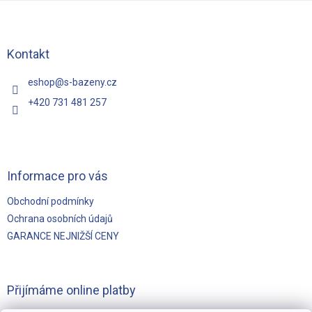
á
p
a
t
Kontakt
í
eshop
@
s-bazeny.cz
+420 731 481 257
Informace pro vás
Obchodní podmínky
Ochrana osobních údajů
GARANCE NEJNIŽŠÍ CENY
Přijímáme online platby