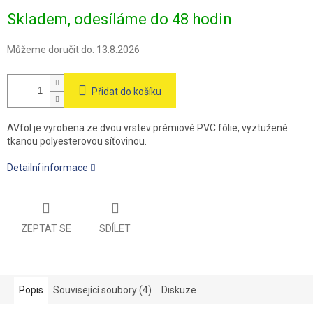
Měrná
Skladem, odesíláme do 48 hodin
cena:
Můžeme doručit do:
13.8.2026
Přidat do košíku
AVfol je vyrobena ze dvou vrstev prémiové PVC fólie, vyztužené
tkanou polyesterovou síťovinou.
Detailní informace
ZEPTAT SE
SDÍLET
Popis
Související soubory (4)
Diskuze