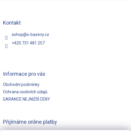
á
p
a
t
Kontakt
í
eshop
@
s-bazeny.cz
+420 731 481 257
Informace pro vás
Obchodní podmínky
Ochrana osobních údajů
GARANCE NEJNIŽŠÍ CENY
Přijímáme online platby