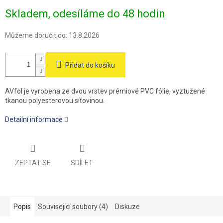
Měrná
Skladem, odesíláme do 48 hodin
cena:
Můžeme doručit do:
13.8.2026
Přidat do košíku
AVfol je vyrobena ze dvou vrstev prémiové PVC fólie, vyztužené
tkanou polyesterovou síťovinou.
Detailní informace
ZEPTAT SE
SDÍLET
Popis
Související soubory (4)
Diskuze