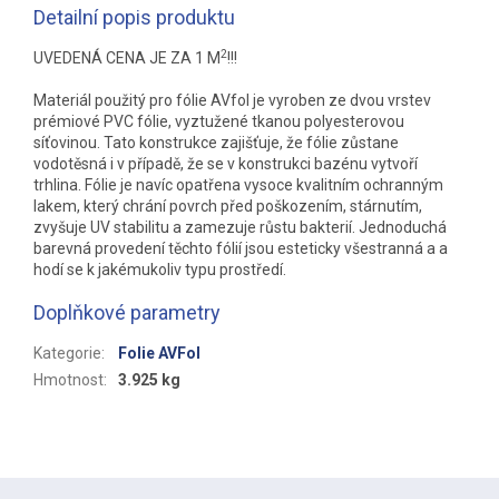
Detailní popis produktu
2
UVEDENÁ CENA JE ZA 1 M
!!!
Materiál použitý pro fólie AVfol je vyroben ze dvou vrstev
prémiové PVC fólie, vyztužené tkanou polyesterovou
síťovinou. Tato konstrukce zajišťuje, že fólie zůstane
vodotěsná i v případě, že se v konstrukci bazénu vytvoří
trhlina. Fólie je navíc opatřena vysoce kvalitním ochranným
lakem, který chrání povrch před poškozením, stárnutím,
zvyšuje UV stabilitu a zamezuje růstu bakterií. Jednoduchá
barevná provedení těchto fólií jsou esteticky všestranná a a
hodí se k jakémukoliv typu prostředí.
Doplňkové parametry
Kategorie
:
Folie AVFol
Hmotnost
:
3.925 kg
Z