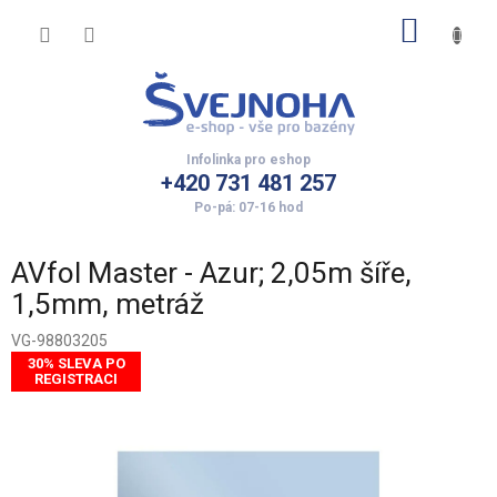
Přejít
NÁKUP
na
obsah
KOŠÍK
+420 731 481 257
AVfol Master - Azur; 2,05m šíře,
1,5mm, metráž
VG-98803205
30% SLEVA PO
REGISTRACI