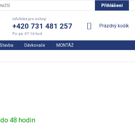
Přihlášení
NIŽŠÍ CENY
+420 731 481 257
NÁKUPNÍ
Prázdný košík
KOŠÍK
Stavba
Dávkovače
MONTÁŽ
do 48 hodin