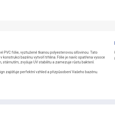
R
M
A
ové PVC fólie, vyztužené tkanou polyesterovou síťovinou. Tato
 v konstrukci bazénu vytvoří trhlina. Fólie je navíc opatřena vysoce
stárnutím, zvyšuje UV stabilitu a zamezuje růstu bakterií.
ign zajišťuje perfektní vzhled a přizpůsobení Vašeho bazénu.