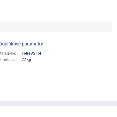
Doplňkové parametry
Kategorie
:
Folie AVFol
Hmotnost
:
77 kg