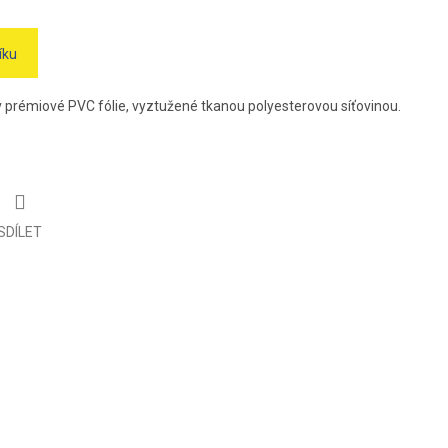
íku
v prémiové PVC fólie, vyztužené tkanou polyesterovou síťovinou.
SDÍLET