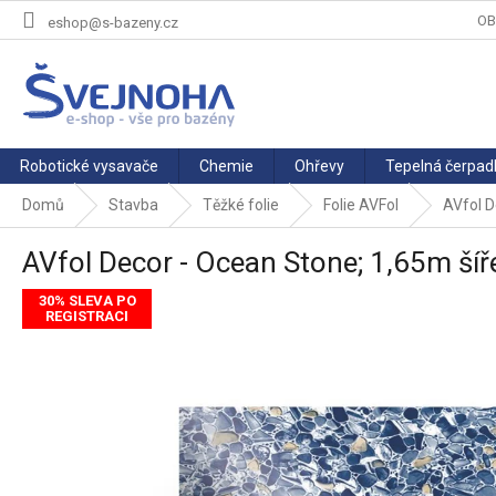
Přejít
OB
eshop@s-bazeny.cz
na
obsah
Robotické vysavače
Chemie
Ohřevy
Tepelná čerpad
Domů
Stavba
Těžké folie
Folie AVFol
AVfol D
AVfol Decor - Ocean Stone; 1,65m ší
30% SLEVA PO
REGISTRACI