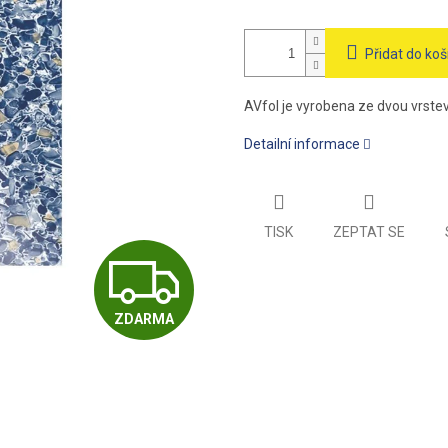
Přidat do koš
AVfol je vyrobena ze dvou vrste
Detailní informace
TISK
ZEPTAT SE
Z
ZDARMA
D
A