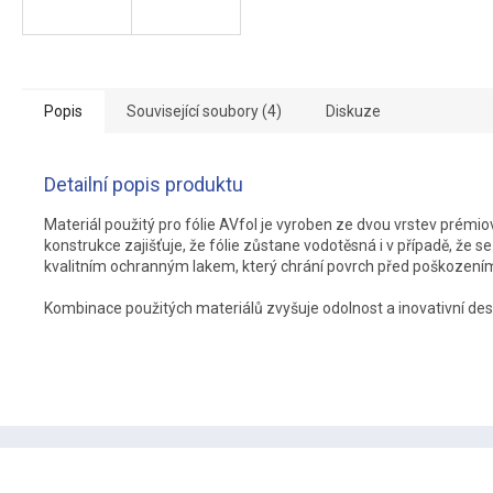
Popis
Související soubory (4)
Diskuze
Detailní popis produktu
Materiál použitý pro fólie AVfol je vyroben ze dvou vrstev prémi
konstrukce zajišťuje, že fólie zůstane vodotěsná i v případě, že se
kvalitním ochranným lakem, který chrání povrch před poškozením, 
Kombinace použitých materiálů zvyšuje odolnost a inovativní des
Z
á
p