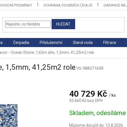
CHODNÍ PODMÍNKY
OCHRANA OSOBNÍCH ÚDAJŮ
GARANCE NEJ
HLEDAT
la
Čerpadla
Příslušenství
Slaná voda
Filtrace
ecor - Ocean Stone; 1,65m šíře, 1,5mm, 41,25m2 role
ře, 1,5mm, 41,25m2 role
VG-98837165R
40 729 Kč
/ ks
33 660 Kč bez DPH
Měrná
Skladem, odesíláme 
cena:
Můžeme doručit do:
12.8.2026