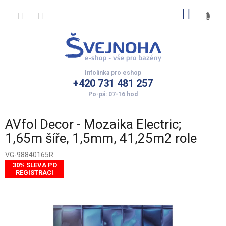
Přejít
NÁKUP
na
obsah
KOŠÍK
+420 731 481 257
AVfol Decor - Mozaika Electric;
1,65m šíře, 1,5mm, 41,25m2 role
VG-98840165R
30% SLEVA PO
REGISTRACI