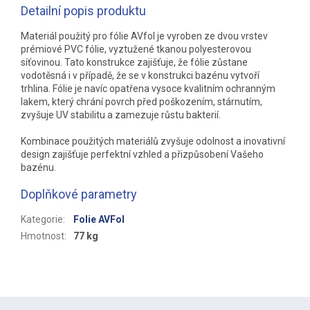
Detailní popis produktu
Materiál použitý pro fólie AVfol je vyroben ze dvou vrstev
prémiové PVC fólie, vyztužené tkanou polyesterovou
síťovinou. Tato konstrukce zajišťuje, že fólie zůstane
vodotěsná i v případě, že se v konstrukci bazénu vytvoří
trhlina. Fólie je navíc opatřena vysoce kvalitním ochranným
lakem, který chrání povrch před poškozením, stárnutím,
zvyšuje UV stabilitu a zamezuje růstu bakterií.
Kombinace použitých materiálů zvyšuje odolnost a inovativní
design zajišťuje perfektní vzhled a přizpůsobení Vašeho
bazénu.
Doplňkové parametry
Kategorie
:
Folie AVFol
Hmotnost
:
77 kg
Z