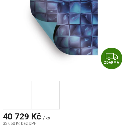
Z
ZDARMA
D
A
R
M
A
40 729 Kč
/ ks
33 660 Kč bez DPH