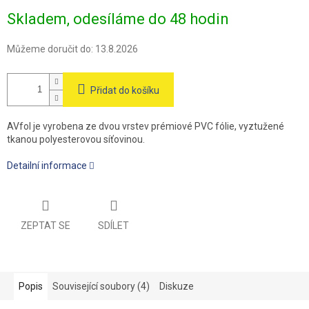
Měrná
Skladem, odesíláme do 48 hodin
cena:
Můžeme doručit do:
13.8.2026
Přidat do košíku
AVfol je vyrobena ze dvou vrstev prémiové PVC fólie, vyztužené
tkanou polyesterovou síťovinou.
Detailní informace
ZEPTAT SE
SDÍLET
Popis
Související soubory (4)
Diskuze