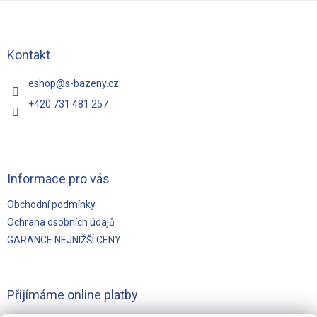
á
p
a
t
Kontakt
í
eshop
@
s-bazeny.cz
+420 731 481 257
Informace pro vás
Obchodní podmínky
Ochrana osobních údajů
GARANCE NEJNIŽŠÍ CENY
Přijímáme online platby