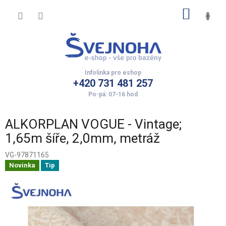
Přejít
NÁKUP
na
obsah
KOŠÍK
+420 731 481 257
ALKORPLAN VOGUE - Vintage;
1,65m šíře, 2,0mm, metráž
VG-97871165
Novinka
Tip