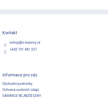
Z
á
p
a
t
Kontakt
í
eshop
@
s-bazeny.cz
+420 731 481 257
Informace pro vás
Obchodní podmínky
Ochrana osobních údajů
GARANCE NEJNIŽŠÍ CENY