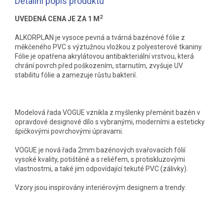
Detailní popis produktu
2
UVEDENÁ CENA JE ZA 1 M
ALKORPLAN je vysoce pevná a tvárná bazénové fólie z
měkčeného PVC s výztužnou vložkou z polyesterové tkaniny.
Fólie je opatřena akrylátovou antibakteriální vrstvou, která
chrání povrch před poškozením, starnutím, zvyšuje UV
stabilitu fólie a zamezuje růstu bakterií.
Modelová řada VOGUE vznikla z myšlenky přeměnit bazén v
opravdové designové dílo s vybranými, moderními a esteticky
špičkovými povrchovými úpravami.
VOGUE je nová řada 2mm bazénových svařovacích fólií
vysoké kvality, potištěné a s reliéfem, s protiskluzovými
vlastnostmi, a také jim odpovídající tekuté PVC (zálivky).
Vzory jsou inspirovány interiérovým designem a trendy.