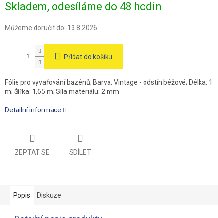
Skladem, odesíláme do 48 hodin
cena:
Můžeme doručit do:
13.8.2026
Přidat do košíku
Fólie pro vyvařování bazénů; Barva: Vintage - odstín béžové; Délka: 1
m; Šířka: 1,65 m; Síla materiálu: 2 mm
Detailní informace
ZEPTAT SE
SDÍLET
Popis
Diskuze