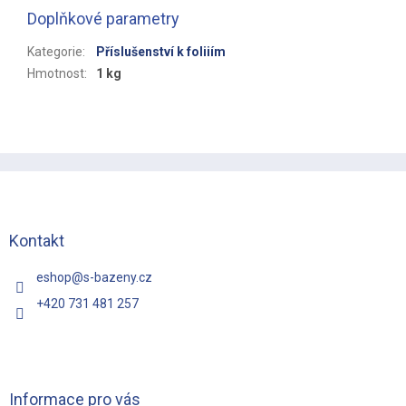
Doplňkové parametry
Kategorie
:
Příslušenství k foliiím
Hmotnost
:
1 kg
Z
á
p
a
t
Kontakt
í
eshop
@
s-bazeny.cz
+420 731 481 257
Informace pro vás