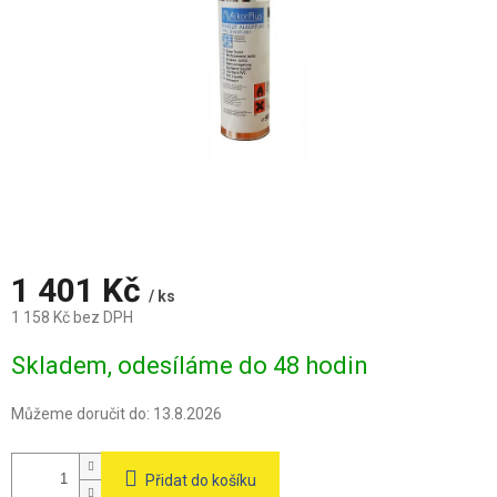
1 401 Kč
/ ks
1 158 Kč bez DPH
Měrná
Skladem, odesíláme do 48 hodin
cena:
Můžeme doručit do:
13.8.2026
Přidat do košíku