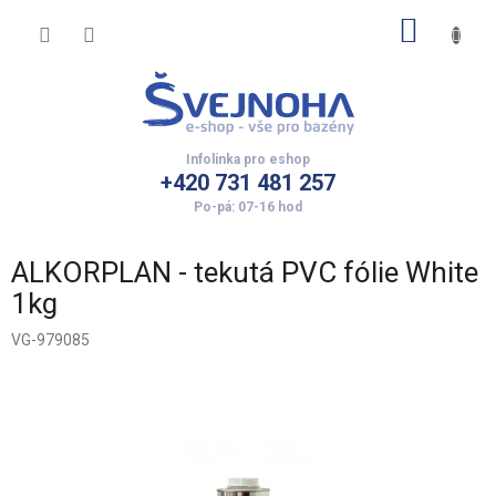
Přejít
NÁKUP
na
obsah
KOŠÍK
+420 731 481 257
ALKORPLAN - tekutá PVC fólie White
1kg
VG-979085