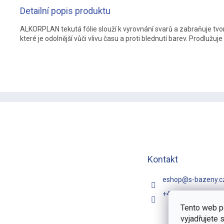
Detailní popis produktu
ALKORPLAN tekutá fólie slouží k vyrovnání svarů a zabraňuje tvorb
které je odolnější vůči vlivu času a proti blednutí barev. Prodlužu
Z
á
p
a
t
í
Kontakt
eshop
@
s-bazeny.c
+420 731 481 257
Tento web p
vyjadřujete 