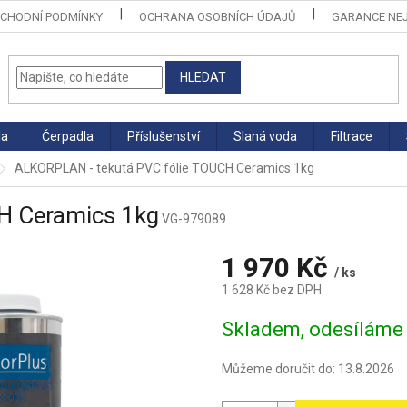
CHODNÍ PODMÍNKY
OCHRANA OSOBNÍCH ÚDAJŮ
GARANCE NEJ
HLEDAT
la
Čerpadla
Příslušenství
Slaná voda
Filtrace
ALKORPLAN - tekutá PVC fólie TOUCH Ceramics 1kg
H Ceramics 1kg
VG-979089
1 970 Kč
/ ks
1 628 Kč bez DPH
Měrná
Skladem, odesíláme 
cena:
Můžeme doručit do:
13.8.2026