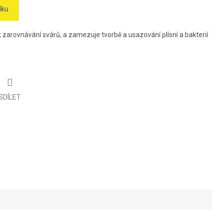
íku
zarovnávání svárů, a zamezuje tvorbě a usazování plísní a bakterií
SDÍLET