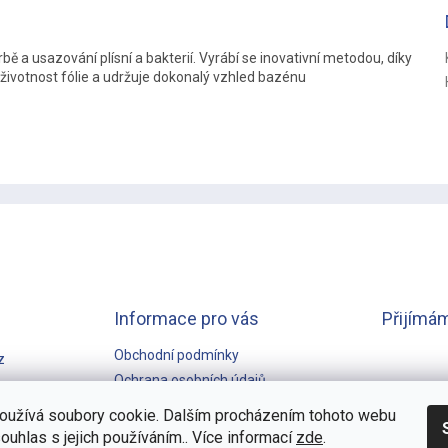
ě a usazování plísní a bakterií. Vyrábí se inovativní metodou, díky
je životnost fólie a udržuje dokonalý vzhled bazénu
Informace pro vás
Přijímám
Obchodní podmínky
z
Ochrana osobních údajů
GARANCE NEJNIŽŠÍ CENY
oužívá soubory cookie. Dalším procházením tohoto webu
souhlas s jejich používáním.. Více informací
zde
.