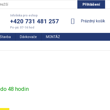
Přihlášení
NIŽŠÍ CENY
+420 731 481 257
NÁKUPNÍ
Prázdný košík
KOŠÍK
Stavba
Dávkovače
MONTÁŽ
do 48 hodin