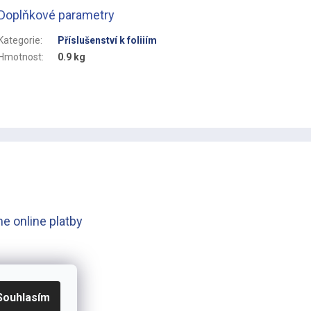
Doplňkové parametry
Kategorie
:
Příslušenství k foliiím
Hmotnost
:
0.9 kg
e online platby
Souhlasím