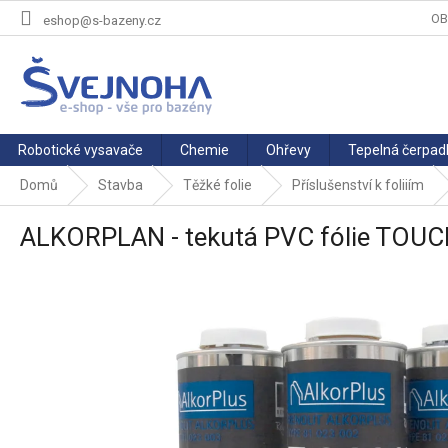
Přejít
OB
eshop@s-bazeny.cz
na
obsah
Robotické vysavače
Chemie
Ohřevy
Tepelná čerpad
Domů
Stavba
Těžké folie
Příslušenství k foliiím
ALKORPLAN - tekutá PVC fólie TOUC