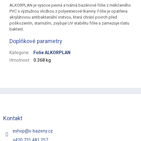
ALKORPLAN je vysoce pevná a tvárná bazénové fólie z měkčeného
PVC s výztužnou vložkou z polyesterové tkaniny. Fólie je opatřena
akrylátovou antibakteriální vrstvou, která chrání povrch před
poškozením, starnutím, zvyšuje UV stabilitu fólie a zamezuje růstu
bakterií.
Doplňkové parametry
Kategorie
:
Folie ALKORPLAN
Hmotnost
:
0.368 kg
Z
á
p
a
t
Kontakt
í
eshop
@
s-bazeny.cz
+420 731 481 257