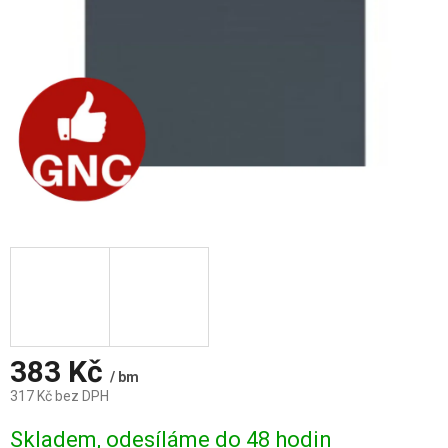
383 Kč
/ bm
317 Kč bez DPH
Měrná
Skladem, odesíláme do 48 hodin
cena: