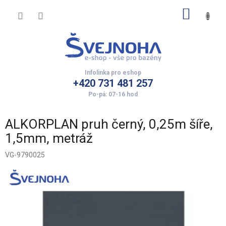
Přejít
NÁKUP
na
obsah
KOŠÍK
+420 731 481 257
ALKORPLAN pruh černý, 0,25m šíře,
1,5mm, metráž
VG-9790025