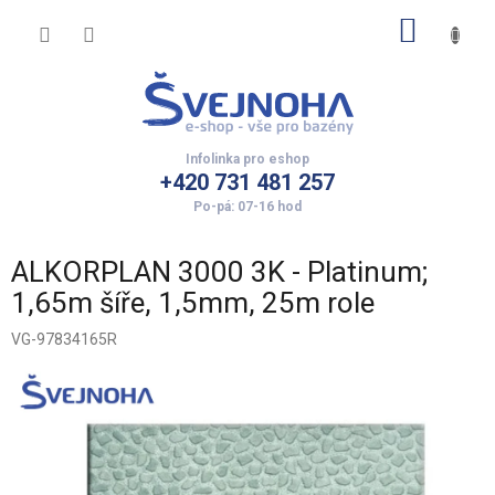
Přejít
NÁKUP
na
obsah
KOŠÍK
+420 731 481 257
ALKORPLAN 3000 3K - Platinum;
1,65m šíře, 1,5mm, 25m role
VG-97834165R