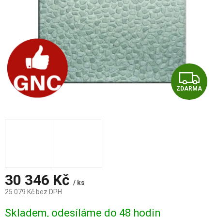
Z
ZDARMA
D
A
R
M
A
30 346 Kč
/ ks
25 079 Kč bez DPH
Měrná
Skladem, odesíláme do 48 hodin
cena: