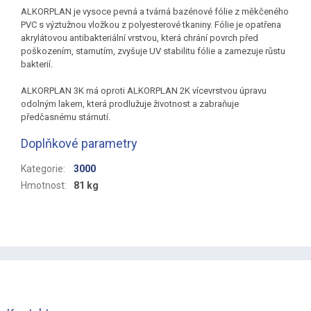
ALKORPLAN je vysoce pevná a tvárná bazénové fólie z měkčeného
PVC s výztužnou vložkou z polyesterové tkaniny. Fólie je opatřena
akrylátovou antibakteriální vrstvou, která chrání povrch před
poškozením, starnutím, zvyšuje UV stabilitu fólie a zamezuje růstu
bakterií.
ALKORPLAN 3K má oproti ALKORPLAN 2K vícevrstvou úpravu
odolným lakem, která prodlužuje životnost a zabraňuje
předčasnému stárnutí.
Doplňkové parametry
Kategorie
:
3000
Hmotnost
:
81 kg
Z
á
p
a