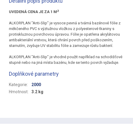
Detailní popis produktu
2
UVEDENÁ CENA JE ZA 1 M
ALKORPLAN "Anti-Slip" je vysoce pevná a tvárná bazénové fólie z
měkčeného PVC s výztužnou vložkou z polyesterové tkaniny s
protiskluznou povrchovou úpravou. Fólie je opatřena akrylátovou
antibakteriální vrstvou, která chrání povrch před poškozením,
starnutím, zvyšuje UV stabilitu fólie a zamezuje růstu bakterií.
ALKORPLAN "Anti-Slip" je vhodné použit například na schodišťové
stupně nebo na jiná místa bazénu, kde se tento povrch vyžaduje.
Doplňkové parametry
Kategorie
:
2000
Hmotnost
:
3.2 kg
Z
á