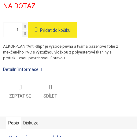
Měrná
NA DOTAZ
cena:
Přidat do košíku
ALKORPLAN "Anti-Slip" je vysoce pevná a tvárná bazénové fólie z
měkčeného PVC s výztužnou vložkou z polyesterové tkaniny s
protiskluznou povrchovou úpravou.
Detailní informace
ZEPTAT SE
SDÍLET
Popis
Diskuze