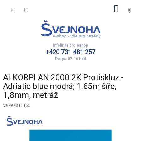
Přejít
NÁKUP
na
obsah
KOŠÍK
+420 731 481 257
ALKORPLAN 2000 2K Protiskluz -
Adriatic blue modrá; 1,65m šíře,
1,8mm, metráž
VG-97811165